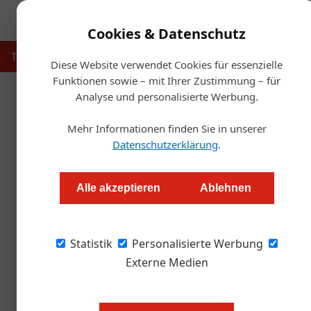
Cookies & Datenschutz
Touristik
Gastronomie
Hotellerie
Handel & Herst
Diese Website verwendet Cookies für essenzielle
Funktionen sowie – mit Ihrer Zustimmung – für
Analyse und personalisierte Werbung.
Startse
Mehr Informationen finden Sie in unserer
Wie können wir das auf 
Datenschutzerklärung
.
Thomas Askan Vierich
Alle akzeptieren
Ablehnen
90 Jahre Hochschober: Gelegenheit, um mit In
Statistik
notwendige Kooperationen, den Verzicht auf B
Personalisierte Werbung
die nächste Generation zu sprechen.
Externe Medien
Frau Leeb, was ist der besondere G