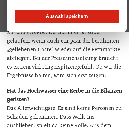
ÖGZ: Frau Winkler, wie geht es der Branche in
Auswahl speichern
dieser bewegten Zeit?
Barbara Winkler:
Der Sommer ist super
gelaufen, wenn auch ein paar der berühmten
„geliehenen Gäste“ wieder auf die Fernmärkte
abfliegen. Bei der Preisdurchsetzung braucht
es extrem viel Fingerspitzengefühl. Ob wir die
Ergebnisse halten, wird sich erst zeigen.
Hat das Hochwasser eine Kerbe in die Bilanzen
gerissen?
Das Allerwichtigste: Es sind keine Personen zu
Schaden gekommen. Dass Walk-ins
ausblieben, spielt da keine Rolle. Aus dem