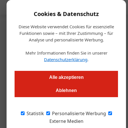
Mediadaten
Cookies & Datenschutz
Diese Website verwendet Cookies für essenzielle
Startseite
/
Gastro & Hotel
Funktionen sowie – mit Ihrer Zustimmung – für
Interview
Analyse und personalisierte Werbung.
Wie wichtig ist Bargeld
Mehr Informationen finden Sie in unserer
wirklich?
Datenschutzerklärung
.
Alexander Grübling
06.09.2023, 13:13 Uhr
Alle akzeptieren
Ablehnen
Tirols Tourismus macht bewegende Zeiten durch: Auf einen
jahrelangen Höhenflug folgte mit Corona ein Absturz, den
keiner erwartet hat, Hochwasser, Debatten über Bargeld und
Statistik
Personalisierte Werbung
die Herkunft von Lebensmitteln. Darüber sprach die ÖGZ mit
Externe Medien
der Tiroler ÖHV-Vorsitzenden Barbara Winkler.