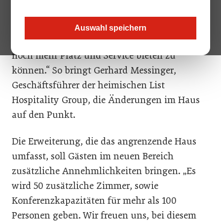
zwischen Wien und Triest mit modernen
Anforderungen. Nun wird die Gelegenheit
Auswahl speichern
genützt, durch eine Erweiterung den Gästen
noch mehr Platz und Service bieten zu
können.“ So bringt Gerhard Messinger,
Geschäftsführer der heimischen List
Hospitality Group, die Änderungen im Haus
auf den Punkt.
Die Erweiterung, die das angrenzende Haus
umfasst, soll Gästen im neuen Bereich
zusätzliche Annehmlichkeiten bringen. „Es
wird 50 zusätzliche Zimmer, sowie
Konferenzkapazitäten für mehr als 100
Personen geben. Wir freuen uns, bei diesem