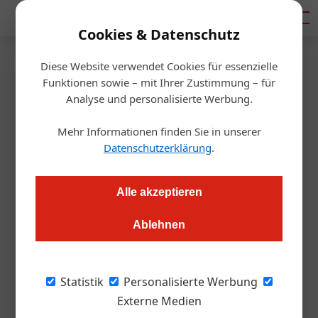
Mediadaten
Cookies & Datenschutz
Diese Website verwendet Cookies für essenzielle
Startseite
/
Gastro & Hotel
Funktionen sowie – mit Ihrer Zustimmung – für
Wien: Das Triest wird größer
Analyse und personalisierte Werbung.
Mehr Informationen finden Sie in unserer
Alexander Grübling
09.05.2016, 10:19 Uhr
Datenschutzerklärung
.
Die Erweiterung umfasst das angrenzende Haus. Das Hotel
Alle akzeptieren
"Das Triest" wird dann über 50 zusätzliche Zimmer verfügen.
Ablehnen
„Wir freuen uns auf einen neuen Abschnitt in
der ereignisreichen Geschichte unseres
Statistik
Personalisierte Werbung
Hauses. Das Hotel Das Triest verbindet die
Externe Medien
Stadtgeschichte des Hauses als Verbindung