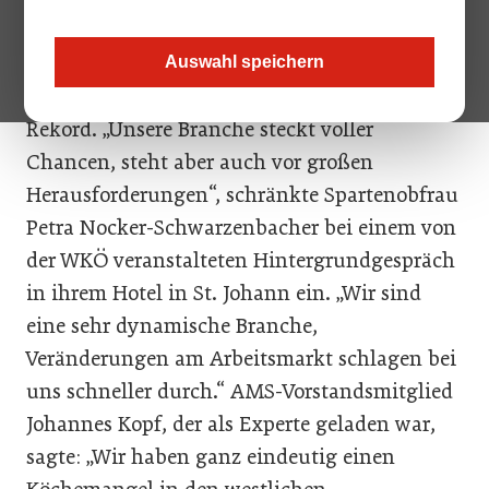
den ersten Blick beruhigend: Der Februar
bescherte mit plus 3.479 Beschäftigten (ohne
Auswahl speichern
Geringfügige) der Branche einen neuen
Rekord. „Unsere Branche steckt voller
Chancen, steht aber auch vor großen
Herausforderungen“, schränkte Spartenobfrau
Petra Nocker-Schwarzenbacher bei einem von
der WKÖ veranstalteten Hintergrundgespräch
in ihrem Hotel in St. Johann ein. „Wir sind
eine sehr dynamische Branche,
Veränderungen am Arbeitsmarkt schlagen bei
uns schneller durch.“ AMS-Vorstandsmitglied
Johannes Kopf, der als Experte geladen war,
sagte: „Wir haben ganz eindeutig einen