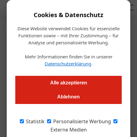
Mediadaten
Cookies & Datenschutz
Diese Website verwendet Cookies für essenzielle
Startseite
/
Gastro & Hotel
Funktionen sowie – mit Ihrer Zustimmung – für
Wiener Jobbörsen für den
Analyse und personalisierte Werbung.
Westen
Mehr Informationen finden Sie in unserer
Datenschutzerklärung
.
Thomas Askan Vierich
22.03.2017, 10:36 Uhr
Alle akzeptieren
Chronischer Mitarbeitermangel: Nachdem viele Stellen vor
Ablehnen
allem im Westen nicht mehr besetzt werden können, kündigt
das AMS an, neue Wege zu gehen. In St. Johann im Pongau
wurden einige Pläne und Ideen ventiliert
Statistik
Personalisierte Werbung
Externe Medien
Wie so oft klingen die Tourismuszahlen auf