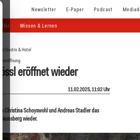
Newsletter
E-Paper
Podcast
Mediad
eller
Wissen & Lernen
ite
/
Gastro & Hotel
eueröffnung
össl eröffnet wieder
11.02.2025, 11:02 Uhr
fnen Christina Schoyswohl und Andreas Stadler das
 Haunsberg wieder.