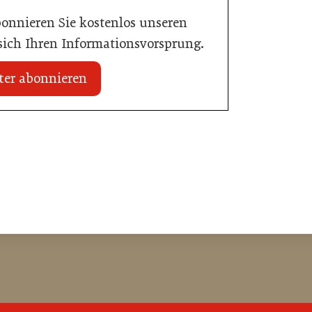
bonnieren Sie kostenlos unseren
 sich Ihren Informationsvorsprung.
ter abonnieren
20. Juli 2026
Initiative zu Bargeldkultur in der
 Nachwuchstalent in
Gastronomie
stronomie
Gastronomie