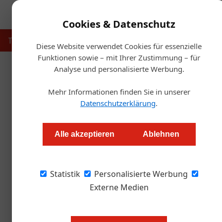
Cookies & Datenschutz
Touristik
Gastronomie
Hotellerie
Handel & Herst
Diese Website verwendet Cookies für essenzielle
Funktionen sowie – mit Ihrer Zustimmung – für
Analyse und personalisierte Werbung.
Startse
Mehr Informationen finden Sie in unserer
N
Datenschutzerklärung
.
Wirtshaus Schl
Alle akzeptieren
Ablehnen
Redaktion.OEGZ
Statistik
Personalisierte Werbung
Nach einigen Stationen in ihrer Karriere eröf
historische Wirtshaus Schlössl in Nußdorf am
Externe Medien