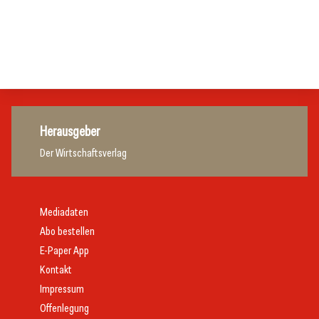
Gastronomie
Initiative zu Bargeldkultur in der Gastronomie
Gastronomie
Gastronomie
Gastronomie
Herausgeber
Der Wirtschaftsverlag
Mediadaten
Abo bestellen
E-Paper App
Kontakt
Impressum
Offenlegung