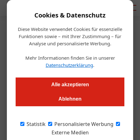
Mediadaten
Cookies & Datenschutz
Diese Website verwendet Cookies für essenzielle
Startseite
/
Gastro & Hotel
Funktionen sowie – mit Ihrer Zustimmung – für
Witzige Aktion gegen Nazibier
Analyse und personalisierte Werbung.
Mehr Informationen finden Sie in unserer
Thomas Askan Vierich
06.02.2020, 10:46 Uhr
Datenschutzerklärung
.
BrewDog stellt rechtsradikalen Wirt bloß, der Nazibier
Alle akzeptieren
vertrieben hatte. Und feiert damit einen Werbeerfolg in den
Sozialen Medien.
Ablehnen
Im Januar sorgte der Verkauf des Nazi-Bieres
Statistik
Personalisierte Werbung
„Deutsches Reichbräu“ in einem
Externe Medien
Getränkemarkt in Sachsen-Anhalt für