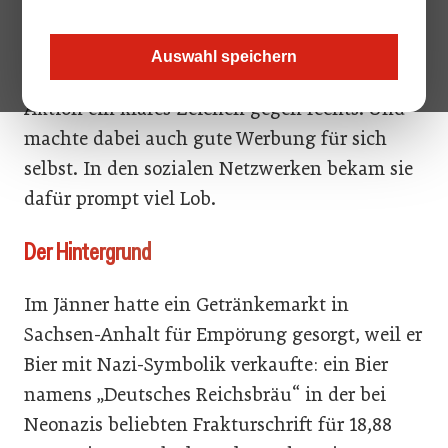
Entsetzen. Jetzt zeigte die schottische Brauerei
BrewDog, was sie von der „braunen“
Auswahl speichern
Konkurrenz hält und setzte mit einer cleveren
Aktion ein klares Zeichen gegen rechts. Und
machte dabei auch gute Werbung für sich
selbst. In den sozialen Netzwerken bekam sie
dafür prompt viel Lob.
Der Hintergrund
Im Jänner hatte ein Getränkemarkt in
Sachsen-Anhalt für Empörung gesorgt, weil er
Bier mit Nazi-Symbolik verkaufte: ein Bier
namens „Deutsches Reichsbräu“ in der bei
Neonazis beliebten Frakturschrift für 18,88