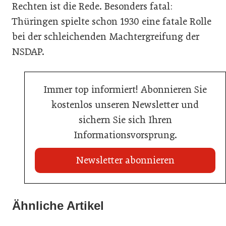
Rechten ist die Rede. Besonders fatal:
Thüringen spielte schon 1930 eine fatale Rolle
bei der schleichenden Machtergreifung der
NSDAP.
Immer top informiert! Abonnieren Sie
kostenlos unseren Newsletter und
sichern Sie sich Ihren
Informationsvorsprung.
Newsletter abonnieren
21. Juli 2026
21. Juli 2026
War die Fußball-WM 2026 für Ihren Betrieb ein
Ähnliche Artikel
Stipendium für Nachwuchstalent in der Wiener
Geschäft?
20. Juli 2026