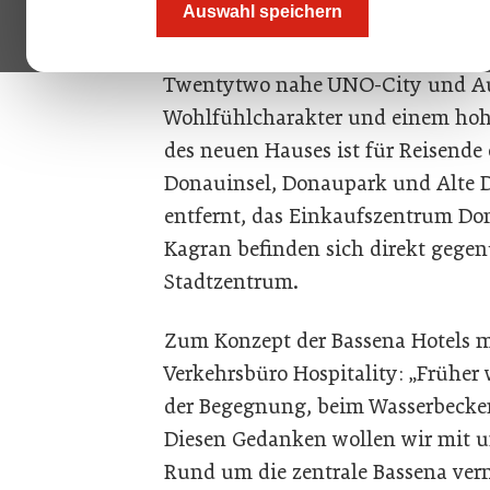
Auswahl speichern
Das Bassena Wien Donaustadt mit 
Fitnesscenter und Wintergarten li
Twentytwo nahe UNO-City und Aus
Wohlfühlcharakter und einem hohe
des neuen Hauses ist für Reisende
Donauinsel, Donaupark und Alte 
entfernt, das Einkaufszentrum D
Kagran befinden sich direkt gegen
Stadtzentrum.
Zum Konzept der Bassena Hotels m
Verkehrsbüro Hospitality: „Früher
der Begegnung, beim Wasserbecken
Diesen Gedanken wollen wir mit u
Rund um die zentrale Bassena verm