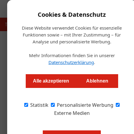
Cookies & Datenschutz
Touristik
Gastronomie
Hotellerie
Handel & Herst
Diese Website verwendet Cookies für essenzielle
Funktionen sowie – mit Ihrer Zustimmung – für
Analyse und personalisierte Werbung.
Startse
Mehr Informationen finden Sie in unserer
N
Datenschutzerklärung
.
Zweiter Streich: B
Alle akzeptieren
Ablehnen
Markus Höller
Statistik
Personalisierte Werbung
Das neue Bassena in Wien Donaustadt öffnet se
perfektes Hub für Städte- und Businessreisen
Externe Medien
auch auf neue Wege beim Recruiting, Nachhalt