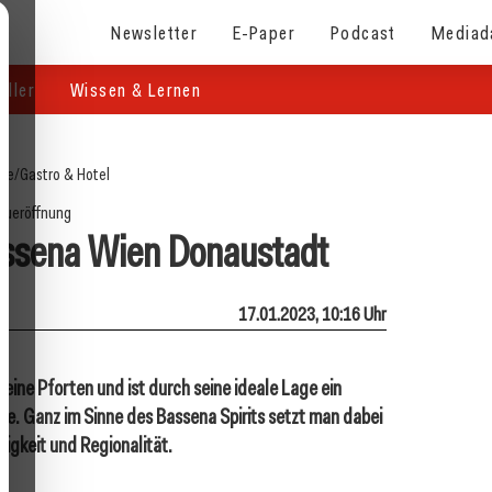
Newsletter
E-Paper
Podcast
Mediad
eller
Wissen & Lernen
ite
/
Gastro & Hotel
eueröffnung
assena Wien Donaustadt
17.01.2023, 10:16 Uhr
ine Pforten und ist durch seine ideale Lage ein
de. Ganz im Sinne des Bassena Spirits setzt man dabei
igkeit und Regionalität.