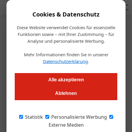
Mediadaten
Cookies & Datenschutz
Diese Website verwendet Cookies für essenzielle
Startseite
/
Handel
Funktionen sowie – mit Ihrer Zustimmung – für
Kröswang sucht neuen
Analyse und personalisierte Werbung.
Verkaufsleiter für Österreich
Mehr Informationen finden Sie in unserer
Datenschutzerklärung
.
Redaktion.OEGZ
08.05.2026, 07:10 Uhr
Alle akzeptieren
Der Frische-Lieferant besetzt eine Schlüsselposition neu.
Ablehnen
Spannend: Die Ausschreibung richtet sich ausdrücklich auch
an Führungspersönlichkeiten mit Praxis-Hintergrund aus
Gastronomie oder Hotellerie.
Statistik
Personalisierte Werbung
Externe Medien