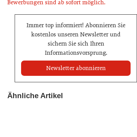
Bewerbungen sind ab sofort möglich.
Immer top informiert! Abonnieren Sie
kostenlos unseren Newsletter und
sichern Sie sich Ihren
Informationsvorsprung.
Newsletter abonnieren
Ähnliche Artikel
20. Juli 2026
Metro Österreich: Wechsel in der Chef-Etage
16. Juni 2026
21. April 2026
Schlumberger übernimmt Marken von Eggers & Franke
Transgourmet PUR 2026: Volles Haus in Salzburg
Handel
Handel
Gastronomie