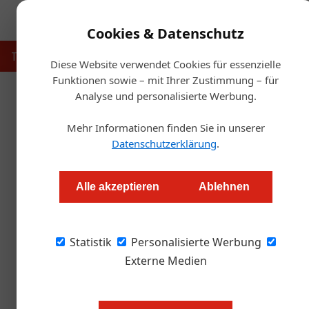
Cookies & Datenschutz
Touristik
Gastronomie
Hotellerie
Handel & Herst
Diese Website verwendet Cookies für essenzielle
Funktionen sowie – mit Ihrer Zustimmung – für
Analyse und personalisierte Werbung.
Start
Mehr Informationen finden Sie in unserer
Benchmark Tiro
Datenschutzerklärung
.
Redaktion.OEGZ
Alle akzeptieren
Ablehnen
Der Tiroler Sommelierverein (TSOV) verfügt ü
Statistik
Präsident Norbert Waldnig über den Imageverl
Personalisierte Werbung
Sommelier und fordert mehr Rückendeckung au
Externe Medien
Sie bezeichnen den TSOV als Ben