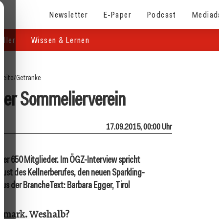
Newsletter
E-Paper
Podcast
Mediad
eller
Wissen & Lernen
seite
/
Getränke
ler Sommelierverein
17.09.2015, 00:00 Uhr
ber 650 Mitglieder. Im ÖGZ-Interview spricht
ust des Kellnerberufes, den neuen Sparkling-
s der BrancheText: Barbara Egger, Tirol
chmark. Weshalb?