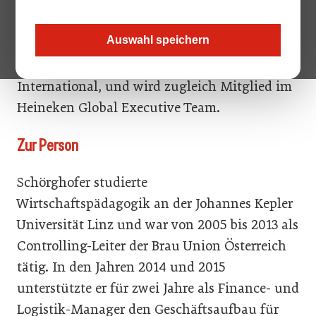
Österreich: Klaus Schörghofer übernimmt ab
1. Mai das Ruder von Magne Setnes. Dieser
Auswahl speichern
wiederum folgt auf Marc Gross als Chief
Supply Chain Officer bei Heineken
International, und wird zugleich Mitglied im
Heineken Global Executive Team.
Zur Person
Schörghofer studierte
Wirtschaftspädagogik an der Johannes Kepler
Universität Linz und war von 2005 bis 2013 als
Controlling-Leiter der Brau Union Österreich
tätig. In den Jahren 2014 und 2015
unterstützte er für zwei Jahre als Finance- und
Logistik-Manager den Geschäftsaufbau für