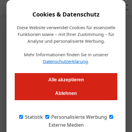
Mediadaten
Cookies & Datenschutz
Diese Website verwendet Cookies für essenzielle
Startseite
/
Getränke
Funktionen sowie – mit Ihrer Zustimmung – für
Brau Union Österreich:
Analyse und personalisierte Werbung.
Wechsel an der Spitze
Mehr Informationen finden Sie in unserer
Datenschutzerklärung
.
Alexander Grübling
25.03.2020, 08:09 Uhr
Alle akzeptieren
Der bisherige Geschäftsfeldleiter Lebensmittelhandel, Klaus
Ablehnen
Schörghofer, tritt ab 1. Mai die Nachfolge von Magne
Setnes als Vorstandsvorsitzender an.
Statistik
Personalisierte Werbung
Wechsel an der Spitze der Brau Union
Externe Medien