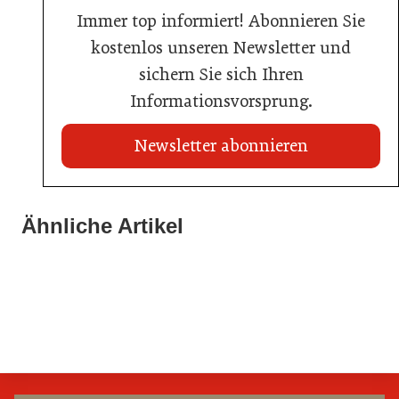
Immer top informiert! Abonnieren Sie
kostenlos unseren Newsletter und
sichern Sie sich Ihren
Informationsvorsprung.
Newsletter abonnieren
Ähnliche Artikel
20. Juli 2026
03. Juni 2026
KI-Suche: Österreichs Hotels sind kaum sichtbar
23. Juni 2026
Henkell Freixenet Austria: Neue Doppelspitze für
Nur einer schaffte den Sprung zum Küchenmeister
Marketing und Vertrieb
Hotellerie
Gastronomie
Getränke