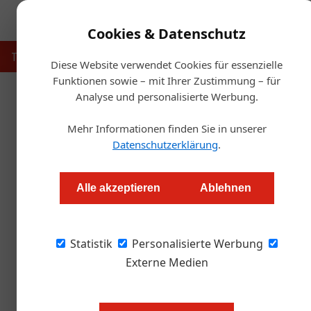
Cookies & Datenschutz
Touristik
Gastronomie
Hotellerie
Handel & Herst
Diese Website verwendet Cookies für essenzielle
Funktionen sowie – mit Ihrer Zustimmung – für
Analyse und personalisierte Werbung.
Start
Mehr Informationen finden Sie in unserer
Der Biertur
Datenschutzerklärung
.
Thomas Askan Vierich
Alle akzeptieren
Ablehnen
In Tirol gibt es einige feine Privatbrauereien
Statistik
beliefern. Zum Beispiel Huber Bräu in St. Joha
Personalisierte Werbung
Externe Medien
Das Besondere an den Hubers ist nic
in der vierten Generation brauen. 