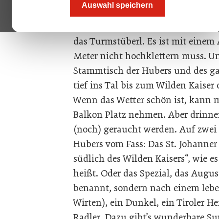
Auswahl speichern
recht erinnere, überragt er sogar 
befindet sich in dem vermutlich 
das Turmstüberl. Es ist mit einem
Meter nicht hochklettern muss. Un
Stammtisch der Hubers und des g
tief ins Tal bis zum Wilden Kaiser
Wenn das Wetter schön ist, kann
Balkon Platz nehmen. Aber drinnen 
(noch) geraucht werden. Auf zwei E
Hubers vom Fass: Das St. Johanner 
südlich des Wilden Kaisers“, wie es
heißt. Oder das Spezial, das Aug
benannt, sondern nach einem lebe
Wirten), ein Dunkel, ein Tiroler H
Radler. Dazu gibt’s wunderbare S