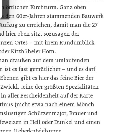
den örtlichen Kirchturm. Ganz oben
aus den 60er-Jahren stammenden Bauwerk
 Aufzug zu erreichen, damit man die 27
d hier oben sitzt sozusagen der
anzen Ortes – mit irrem Rundumblick
 oder Kitzbüheler Horn.
 man draußen auf dem umlaufenden
ist es fast gemütlicher – und es darf
benen gibt es hier das feine Bier der
Zwickl, „eine der größten Spezialitäten
 in aller Bescheidenheit auf der Karte
ustinus (nicht etwa nach einem Mönch
nslustigen Schützenmajor, Brauer und
efeweizen in Hell oder Dunkel und einen
uppen (Leberknödelsuppe,