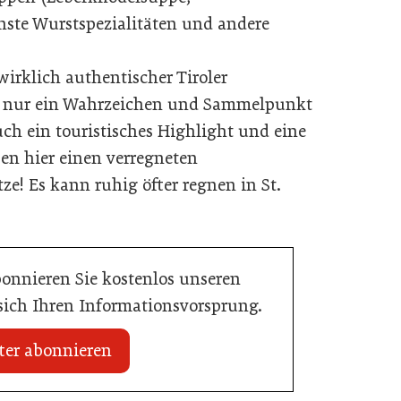
inste Wurstspezialitäten und andere
wirklich authentischer Tiroler
cht nur ein Wahrzeichen und Sammelpunkt
auch ein touristisches Highlight und eine
ben hier einen verregneten
e! Es kann ruhig öfter regnen in St.
bonnieren Sie kostenlos unseren
 sich Ihren Informationsvorsprung.
ter abonnieren
03. Juni 2026
Henkell Freixenet Austria: Neue