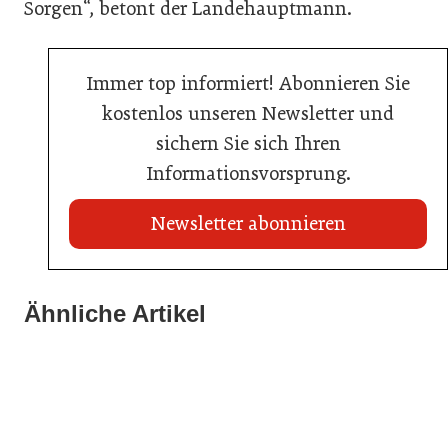
Sorgen“, betont der Landehauptmann.
Immer top informiert! Abonnieren Sie
kostenlos unseren Newsletter und
sichern Sie sich Ihren
Informationsvorsprung.
Newsletter abonnieren
Ähnliche Artikel
20. Juli 2026
03. Juni 2026
KI-Suche: Österreichs Hotels sind kaum sichtbar
23. Juni 2026
Henkell Freixenet Austria: Neue Doppelspitze für
Nur einer schaffte den Sprung zum Küchenmeister
Marketing und Vertrieb
Hotellerie
Gastronomie
Getränke