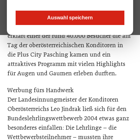
Man steckt ein Stück Praline in den Mund,
verspeist es mit einem Bissen ohne sich
Auswahl speichern
bewusst zu sein welche Arbeit dahintersteckt“,
erklärt einer der rund 40.000 Besucher die am
Tag der oberösterreichischen Konditoren in
die Plus City Pasching kamen und ein
attraktives Programm mit vielen Highlights
für Augen und Gaumen erleben durften.
Werbung fürs Handwerk
Der Landesinnungmeister der Konditoren
Oberösterreichs Leo Jindrak ließ sich für den
Bundeslehrlingswettbewerb 2004 etwas ganz
besonderes einfallen: Die Lehrlinge – die
Wettbewerbsteilnehmer – mussten ihre