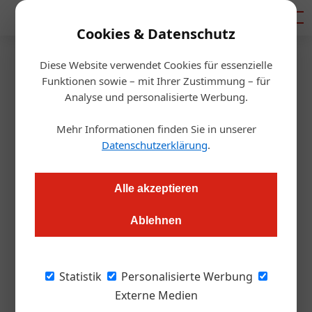
Mediadaten
Cookies & Datenschutz
Diese Website verwendet Cookies für essenzielle
Startseite
/
Getränke
Funktionen sowie – mit Ihrer Zustimmung – für
Ein Tag im Zeichen der süßen
Analyse und personalisierte Werbung.
Kunst
Mehr Informationen finden Sie in unserer
Datenschutzerklärung
.
Redaktion.OEGZ
16.11.2004, 11:43 Uhr
Alle akzeptieren
Im Rahmen des Tags der oberösterreichischen Konditoren
Ablehnen
fand in Linz in der Plus City Pasching der
Bundeslehrlingswettbewerb der Konditoren 2004 statt.
Weitere Highlights waren dabei die Eisschnitz- und
Statistik
Personalisierte Werbung
Zuckershow sowie die Schaubackstube.
Externe Medien