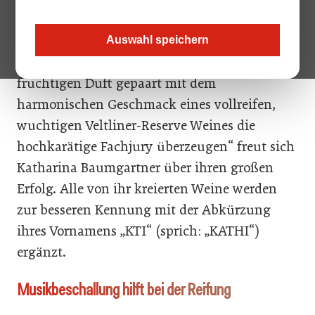
Weinwettbewerb in New York traten mehr als
1.300 Weine aus 23 Ländern gegeneinander
Auswahl speichern
an. Der KTI konnte mit seinem eleganten,
fruchtigen Duft gepaart mit dem
harmonischen Geschmack eines vollreifen,
wuchtigen Veltliner-Reserve Weines die
hochkarätige Fachjury überzeugen“ freut sich
Katharina Baumgartner über ihren großen
Erfolg. Alle von ihr kreierten Weine werden
zur besseren Kennung mit der Abkürzung
ihres Vornamens „KTI“ (sprich: „KATHI“)
ergänzt.
Musikbeschallung hilft bei der Reifung