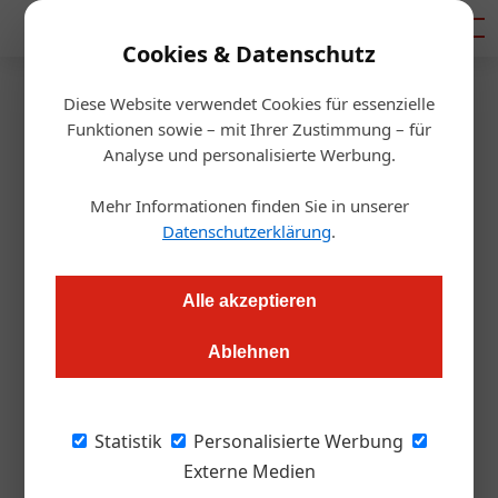
Mediadaten
Cookies & Datenschutz
Diese Website verwendet Cookies für essenzielle
Startseite
/
Getränke
Funktionen sowie – mit Ihrer Zustimmung – für
Erfolg in NYC für junge
Analyse und personalisierte Werbung.
Winzerin aus dem Weinviertel
Mehr Informationen finden Sie in unserer
Datenschutzerklärung
.
Redaktion
19.07.2017, 08:00 Uhr
Alle akzeptieren
Die Weinviertler Jungwinzerin Katharina Baumgartner holte
Ablehnen
bei der „New York Wine Competition“ Doppelgold für ihren
Grünen Veltliner Premium 2016 KTI und ihr Weingut wurde
„Austrian Winery of the Year 2017“.
Statistik
Personalisierte Werbung
Externe Medien
„Bei diesem international renommierten