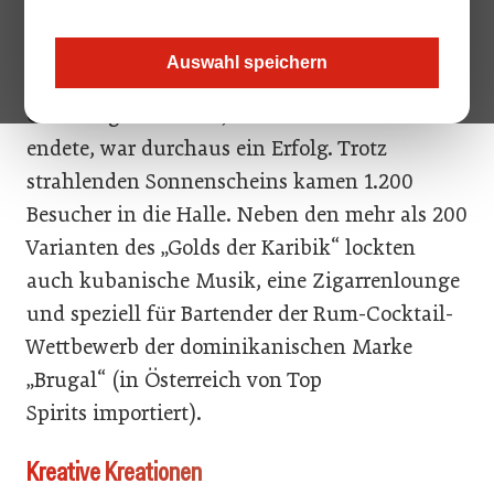
erstmalig eine österreichische Messe rund um
den Zuckerrohr-Brand ankündigten. Die
Auswahl speichern
Premiere des „Rum-Festivals“ in der
Ottakringer Brauerei, das am 1. Oktober
endete, war durchaus ein Erfolg. Trotz
strahlenden Sonnenscheins kamen 1.200
Besucher in die Halle. Neben den mehr als 200
Varianten des „Golds der Karibik“ lockten
auch kubanische Musik, eine Zigarrenlounge
und speziell für Bartender der Rum-Cocktail-
Wettbewerb der dominikanischen Marke
„Brugal“ (in Österreich von Top
Spirits importiert).
Kreative Kreationen