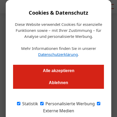
Mediadaten
Cookies & Datenschutz
Diese Website verwendet Cookies für essenzielle
Startseite
/
Getränke
Funktionen sowie – mit Ihrer Zustimmung – für
Gar nicht süß: Die neuen Rums
Analyse und personalisierte Werbung.
Mehr Informationen finden Sie in unserer
Roland Graf
06.10.2016, 10:05 Uhr
Datenschutzerklärung
.
Wie vielfältig die hierzulande nach Wodka zweitbeliebteste
Alle akzeptieren
Spirituose sein kann, zeigte das erste Festival für Rum. Und
der kommt auch von heimischen Brennern, nicht nur aus der
Ablehnen
Karibik
Statistik
Personalisierte Werbung
Die Erwartungshaltung war groß, als die
Externe Medien
Besitzer des Versandhandels „Rumzentrum.at“