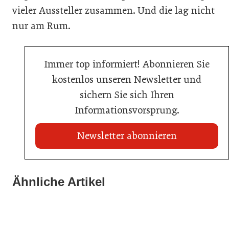
vieler Aussteller zusammen. Und die lag nicht
nur am Rum.
Immer top informiert! Abonnieren Sie
kostenlos unseren Newsletter und
sichern Sie sich Ihren
Informationsvorsprung.
Newsletter abonnieren
Ähnliche Artikel
20. Juli 2026
03. Juni 2026
KI-Suche: Österreichs Hotels sind kaum sichtbar
23. Juni 2026
Henkell Freixenet Austria: Neue Doppelspitze für
Nur einer schaffte den Sprung zum Küchenmeister
Marketing und Vertrieb
Hotellerie