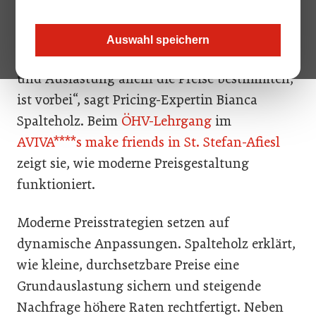
Wer sich durchsetzen will, muss Preise
Auswahl speichern
strategisch gestalten. „Die Zeit, in der Kosten
und Auslastung allein die Preise bestimmten,
ist vorbei“, sagt Pricing-Expertin Bianca
Spalteholz. Beim
ÖHV-Lehrgang
im
AVIVA****s make friends in St. Stefan-Afiesl
zeigt sie, wie moderne Preisgestaltung
funktioniert.
Moderne Preisstrategien setzen auf
dynamische Anpassungen. Spalteholz erklärt,
wie kleine, durchsetzbare Preise eine
Grundauslastung sichern und steigende
Nachfrage höhere Raten rechtfertigt. Neben