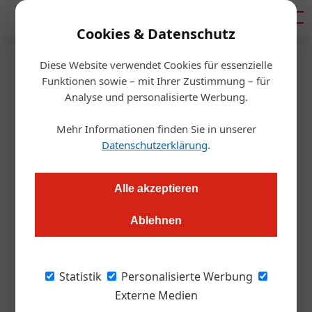
Mediadaten
Cookies & Datenschutz
Diese Website verwendet Cookies für essenzielle
Startseite
/
Management
Funktionen sowie – mit Ihrer Zustimmung – für
Fortbildung
Analyse und personalisierte Werbung.
Hotellerie: Erfolgsfaktor
Mehr Informationen finden Sie in unserer
ganzheitliches Pricing
Datenschutzerklärung
.
Redaktion.OEGZ
25.09.2024, 14:29 Uhr
Alle akzeptieren
Ablehnen
Die richtige Preisgestaltung ist entscheidend für den Erfolg in
der Hotellerie. Der ÖHV-Lehrgang mit Pricing-Expertin Bianca
Spalteholz zeigt, wie Hotels mit dynamischen Preisstrategien
Statistik
Personalisierte Werbung
und einer starken Online-Präsenz ihre Auslastung optimieren
Externe Medien
können.