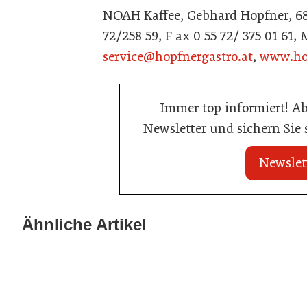
NOAH Kaffee, Gebhard Hopfner, 6850
72/258 59, F ax 0 55 72/ 375 01 61,
service@hopfnergastro.at
,
www.hop
Immer top informiert! A
Newsletter und sichern Sie
Newslet
20. Juli 2026
23. Juni 2026
KI-Suche: Österreichs Hotels sind
Nur einer scha
Ähnliche Artikel
kaum sichtbar
Küchenmeister
Hotellerie
Gastronomie