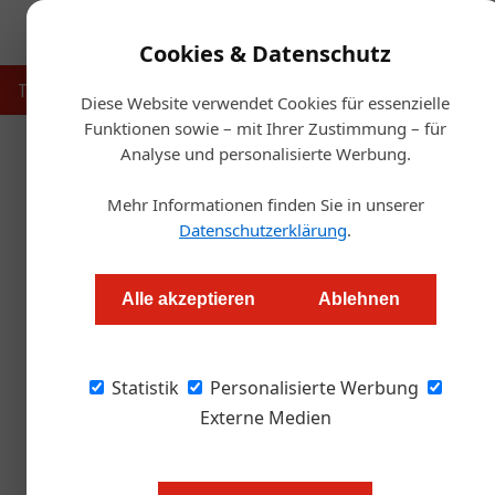
Cookies & Datenschutz
Touristik
Gastronomie
Hotellerie
Handel & Herst
Diese Website verwendet Cookies für essenzielle
Funktionen sowie – mit Ihrer Zustimmung – für
Analyse und personalisierte Werbung.
Start
Mehr Informationen finden Sie in unserer
Im Ländle
Datenschutzerklärung
.
Redaktion.OEGZ
Alle akzeptieren
Ablehnen
Die einzige Vorarlberger Kaffeerösterei setzt 
Statistik
Kaffee made in Dornbirn, Vorarlberg.
Personalisierte Werbung
Externe Medien
Nicht rasten, sondern rösten – da
und Gebhard Hopfner zu sein. Das 