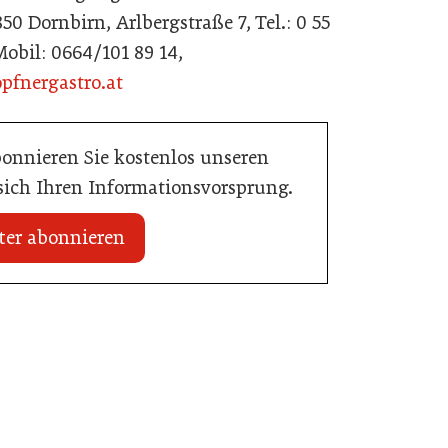
 Dornbirn, Arlbergstraße 7, Tel.: 0 55
 Mobil: 0664/101 89 14,
fnergastro.at
bonnieren Sie kostenlos unseren
 sich Ihren Informationsvorsprung.
ter abonnieren
03. Juni 2026
Henkell Freixenet Austria: Neue
Doppelspitze für Marketing und
ffte den Sprung zum
Vertrieb
Getränke