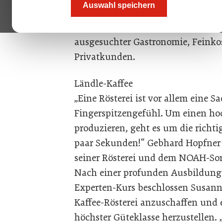
Auswahl speichern
2002 Vorarlbergs einzige Kaffee-R
Vorarlberger Kaffee“ erfreut sich m
ausgesuchter Gastronomie, Feink
Privatkunden.
Ländle-Kaffee
„Eine Rösterei ist vor allem eine
Fingerspitzengefühl. Um einen h
produzieren, geht es um die ric
paar Sekunden!“ Gebhard Hopfner
seiner Rösterei und dem NOAH-Sor
Nach einer profunden Ausbildung 
Experten-Kurs beschlossen Susann
Kaffee-Rösterei anzuschaffen und 
höchster Güteklasse herzustellen. 