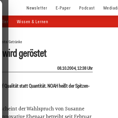
Newsletter
E-Paper
Podcast
Mediad
eller
Wissen & Lernen
seite
/
Getränke
 wird geröstet
08.10.2004, 12:38 Uhr
auf Qualität statt Quantität. NOAH heißt der Spitzen-
s scheint der Wahlspruch von Susanne
innovative Ehepaar betreibt seit Februar