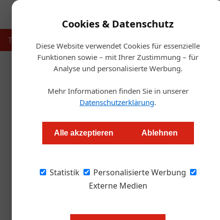
Cookies & Datenschutz
Touristik
Gastronomie
Hotellerie
Handel & Herst
Diese Website verwendet Cookies für essenzielle
Funktionen sowie – mit Ihrer Zustimmung – für
Analyse und personalisierte Werbung.
Start
Mehr Informationen finden Sie in unserer
Jetzt vinophiles G
Datenschutzerklärung
.
Redaktion.OEGZ
Alle akzeptieren
Ablehnen
Für Gastronomen: Ein 12er-Karton Weinvierte
Statistik
Personalisierte Werbung
Externe Medien
„In Zeiten wie diesen müssen wir
gegenseitig unterstützen“ betont W
dem „Wein-Hilfspaket“ möchte er a