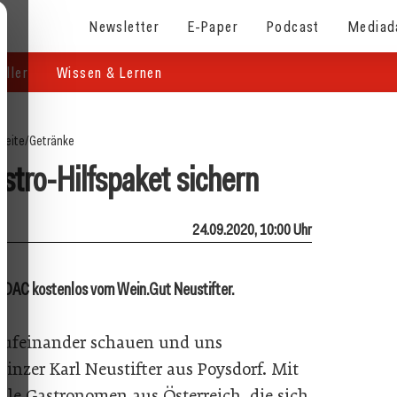
Newsletter
E-Paper
Podcast
Mediad
eller
Wissen & Lernen
seite
/
Getränke
astro-Hilfspaket sichern
24.09.2020, 10:00 Uhr
l DAC kostenlos vom Wein.Gut Neustifter.
 aufeinander schauen und uns
inzer Karl Neustifter aus Poysdorf. Mit
lle Gastronomen aus Österreich, die sich