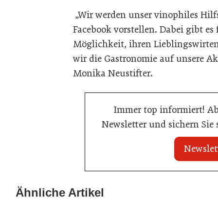
„Wir werden unser vinophiles Hilf
Facebook vorstellen. Dabei gibt e
Möglichkeit, ihren Lieblingswirte
wir die Gastronomie auf unsere A
Monika Neustifter.
Immer top informiert! A
Newsletter und sichern Sie
Newslet
20. Juli 2026
23. Juni 2026
KI-Suche: Österreichs Hotels sind
Nur einer scha
Ähnliche Artikel
kaum sichtbar
Küchenmeister