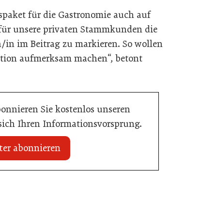
spaket für die Gastronomie auch auf
s für unsere privaten Stammkunden die
n/in im Beitrag zu markieren. So wollen
ktion aufmerksam machen“, betont
bonnieren Sie kostenlos unseren
 sich Ihren Informationsvorsprung.
ter abonnieren
03. Juni 2026
Henkell Freixenet Austria: Neue
Doppelspitze für Marketing und
ffte den Sprung zum
Vertrieb