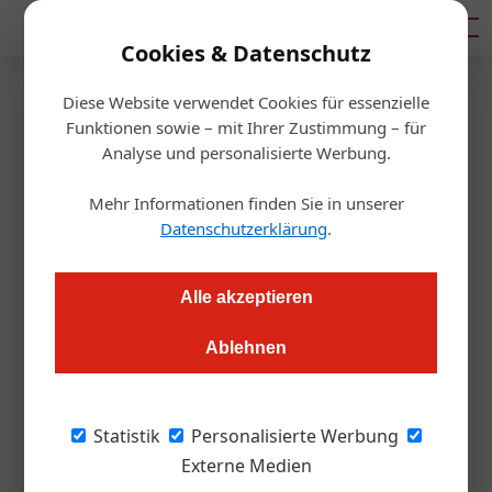
Mediadaten
Cookies & Datenschutz
Diese Website verwendet Cookies für essenzielle
Startseite
/
Getränke
Funktionen sowie – mit Ihrer Zustimmung – für
Kaffee aus Österreich für
Analyse und personalisierte Werbung.
Istanbul
Mehr Informationen finden Sie in unserer
Datenschutzerklärung
.
Redaktion.OEGZ
10.12.2012, 00:00 Uhr
Alle akzeptieren
Coffeeshop Company eröffnet ihren ersten Shop in Istanbul
Ablehnen
unter der Patronanz des türkischen Innenministers ?dris Naim
?ahin.
Statistik
Personalisierte Werbung
Ende des 17. Jahrhunderts kam der erste Kaffee
Externe Medien