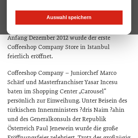
mit den damaligen osmanischen Besatzern
nach Österreich. Rund 300 Jahre später kehrt
Auswahl speichern
er nun mit der österreichischen Coffeeshop
Company in veredelter Art und Weise zurück.
Anfang Dezember 2012 wurde der erste
Coffeeshop Company Store in Istanbul
feierlich eröffnet.
Coffeeshop Company – Juniorchef Marco
Schärf und Masterfranchiser Yasar Incesu
baten im Shopping Center „Carousel“
persönlich zur Einweihung. Unter Beisein des
türkischen Innenministers ?dris Naim ?ahin
und des Generalkonsuls der Republik
Österreich Paul Jenewein wurde die große
Eröffnungsfeier zelebriert. Trotz des großzügig