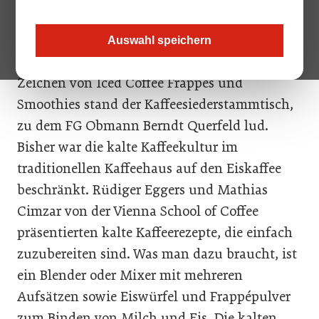
Rinnen. Dem Thema kalte Kaffeegetränke
können sich auch die Wiener Kaffeehäuser
Auswahl speichern
nicht mehr verschließen – und ganz im
Zeichen von Iced Coffee Frappés und
Smoothies stand der Kaffeesiederstammtisch,
zu dem FG Obmann Berndt Querfeld lud.
Bisher war die kalte Kaffeekultur im
traditionellen Kaffeehaus auf den Eiskaffee
beschränkt. Rüdiger Eggers und Mathias
Cimzar von der Vienna School of Coffee
präsentierten kalte Kaffeerezepte, die einfach
zuzubereiten sind. Was man dazu braucht, ist
ein Blender oder Mixer mit mehreren
Aufsätzen sowie Eiswürfel und Frappépulver
zum Binden von Milch und Eis. Die kalten