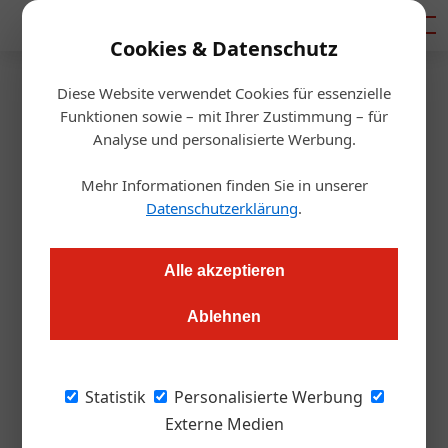
Mediadaten
Cookies & Datenschutz
Diese Website verwendet Cookies für essenzielle
Startseite
/
Getränke
Funktionen sowie – mit Ihrer Zustimmung – für
Kalter Kaffee and more …
Analyse und personalisierte Werbung.
Mehr Informationen finden Sie in unserer
Redaktion.OEGZ
27.05.2011, 00:00 Uhr
Datenschutzerklärung
.
Eisgekühlte Kaffeespezialitäten für heiße Sommertage
Alle akzeptieren
Ablehnen
in bekanntes Sprichwort sagt: „Kalter Kaffee
macht schön!“ Das Sprichwort ist auf das
Barock zurückzuführen – und damals hieß es:
Statistik
Personalisierte Werbung
„Kalter Kaffee hält schön!“, denn Heißgetränke
Externe Medien
brachten das Make up der Damen zum