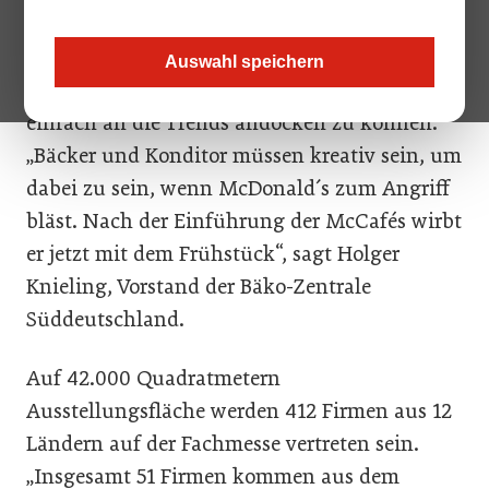
immer wichtiger. Bei der Südback 2010, die
von 16. bis 19. Oktober 2010 in Stuttgart
Auswahl speichern
stattfindet, werden neue Konzepte gezeigt, um
einfach an die Trends andocken zu können.
„Bäcker und Konditor müssen kreativ sein, um
dabei zu sein, wenn McDonald´s zum Angriff
bläst. Nach der Einführung der McCafés wirbt
er jetzt mit dem Frühstück“, sagt Holger
Knieling, Vorstand der Bäko-Zentrale
Süddeutschland.
Auf 42.000 Quadratmetern
Ausstellungsfläche werden 412 Firmen aus 12
Ländern auf der Fachmesse vertreten sein.
„Insgesamt 51 Firmen kommen aus dem