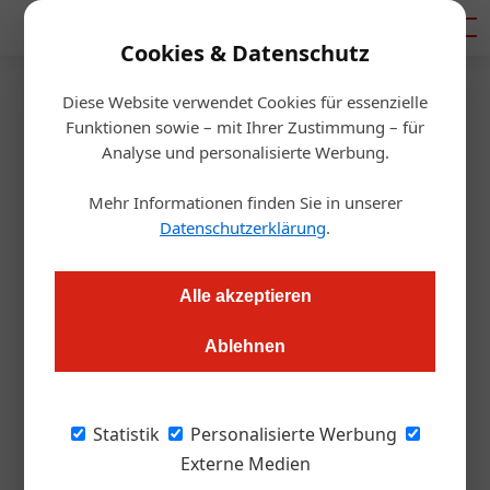
Mediadaten
Cookies & Datenschutz
Diese Website verwendet Cookies für essenzielle
Startseite
/
Getränke
Funktionen sowie – mit Ihrer Zustimmung – für
Kreativ sein, um dabei zu sein
Analyse und personalisierte Werbung.
Mehr Informationen finden Sie in unserer
Redaktion.OEGZ
24.09.2010, 00:00 Uhr
Datenschutzerklärung
.
Südback 2010, die Bäcker- und Konditorenmesse, setzt auf
Alle akzeptieren
Themen wie Frühstück oder Schokolade neu interpretiert
Ablehnen
Ein attraktives Angebot an
Frühstückvariationen, Snacks und kleinen
Statistik
Personalisierte Werbung
Mahlzeiten wird für Café-Konditoreien und
Externe Medien
Bäckereien als Umsatzbringer über den Tag