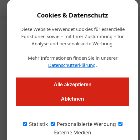
Mediadaten
Cookies & Datenschutz
Diese Website verwendet Cookies für essenzielle
Startseite
/
Management
Funktionen sowie – mit Ihrer Zustimmung – für
Unternehmen und Private
Analyse und personalisierte Werbung.
KSV1870: Insolvenzen legen
Mehr Informationen finden Sie in unserer
weiter zu
Datenschutzerklärung
.
Markus Höller
22.06.2023, 09:31 Uhr
Alle akzeptieren
Ablehnen
Die Zahl der Firmenpleiten steigt weiter um 11 Prozent und
befindet sich aktuell knapp über dem Vorkrisenniveau aus dem
Jahr 2019. Auch die Privatkonkurse legen leicht zu.
Statistik
Personalisierte Werbung
Externe Medien
Laut KSV 1870 hat sich die Zahl der