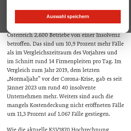
Unternehmensinsolvenzen in den
vergangenen Monaten konsequent erhöht.
Auswahl speichern
Demnach waren im ersten Halbjahr 2023 in
Österreich 2.600 Betriebe von einer Insolvenz
betroffen. Das sind um 10,9 Prozent mehr Fälle
als im Vergleichszeitraum des Vorjahres und
im Schnitt rund 14 Firmenpleiten pro Tag. Im
Vergleich zum Jahr 2019, dem letzten
„Normaljahr“ vor der Corona-Krise, gab es seit
Jänner 2023 um rund 40 insolvente
Unternehmen mehr. Weiters sind auch die
mangels Kostendeckung nicht eröffneten Fälle
um 11,3 Prozent auf 1.067 Fälle gestiegen.
Wie die aktuelle KSV1870 Hochrechnung