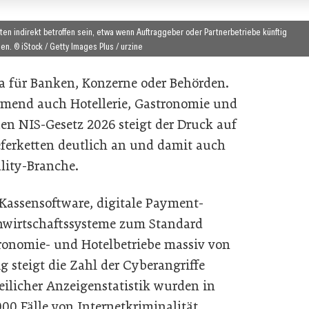
ten indirekt betroffen sein, etwa wenn Auftraggeber oder Partnerbetriebe künftig
n. © iStock / Getty Images Plus / urzine
a für Banken, Konzerne oder Behörden.
ehmend auch Hotellerie, Gastronomie und
n NIS-Gesetz 2026 steigt der Druck auf
eferketten deutlich an und damit auch
ality-Branche.
Kassensoftware, digitale Payment-
nwirtschaftssysteme zum Standard
onomie- und Hotelbetriebe massiv von
g steigt die Zahl der Cyberangriffe
eilicher Anzeigenstatistik wurden in
000 Fälle von Internetkriminalität