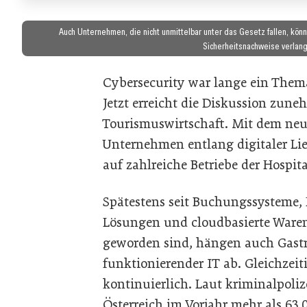
Auch Unternehmen, die nicht unmittelbar unter das Gesetz fallen, könn
Sicherheitsnachweise verlange
Cybersecurity war lange ein Them
Jetzt erreicht die Diskussion zun
Tourismuswirtschaft. Mit dem neue
Unternehmen entlang digitaler Li
auf zahlreiche Betriebe der Hospit
Spätestens seit Buchungssysteme, 
Lösungen und cloudbasierte Ware
geworden sind, hängen auch Gastr
funktionierender IT ab. Gleichzeiti
kontinuierlich. Laut kriminalpoliz
Österreich im Vorjahr mehr als 63.