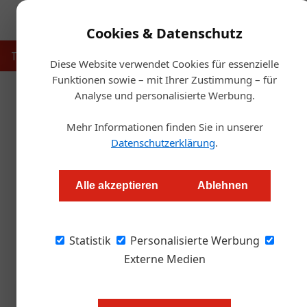
Cookies & Datenschutz
Touristik
Gastronomie
Hotellerie
Handel & Herst
Diese Website verwendet Cookies für essenzielle
Funktionen sowie – mit Ihrer Zustimmung – für
Analyse und personalisierte Werbung.
Startse
Mehr Informationen finden Sie in unserer
Cyberangriffe wer
Datenschutzerklärung
.
Redaktion.OEGZ
Alle akzeptieren
Ablehnen
Das neue NIS-Gesetz betrifft auch Tourismus,
Statistik
Unternehmen entlang digitaler Lieferketten w
Personalisierte Werbung
Externe Medien