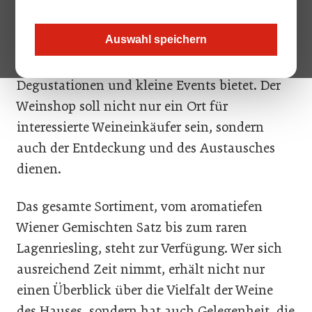
Design, angenehmes Licht: Der neue Ab-Hof-
Shop von Mayer am Pfarrplatz in der
Auswahl speichern
Kuchelauer Hafenstraße bietet zudem einen
großzügigen Verkostungstisch, der Raum für
Degustationen und kleine Events bietet. Der
Weinshop soll nicht nur ein Ort für
interessierte Weineinkäufer sein, sondern
auch der Entdeckung und des Austausches
dienen.
Das gesamte Sortiment, vom aromatiefen
Wiener Gemischten Satz bis zum raren
Lagenriesling, steht zur Verfügung. Wer sich
ausreichend Zeit nimmt, erhält nicht nur
einen Überblick über die Vielfalt der Weine
des Hauses, sondern hat auch Gelegenheit, die