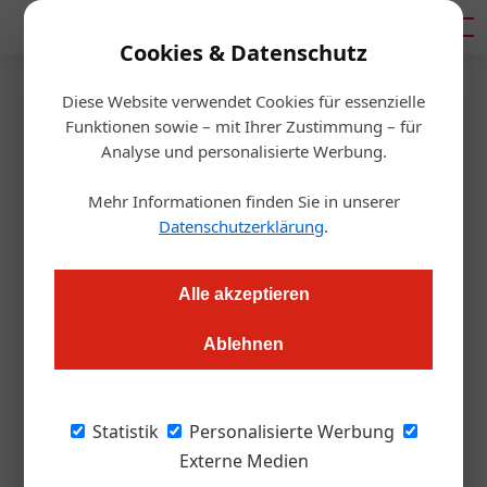
Mediadaten
Cookies & Datenschutz
Diese Website verwendet Cookies für essenzielle
Startseite
/
Getränke
Funktionen sowie – mit Ihrer Zustimmung – für
Mayer am Pfarrplatz: Neuer
Analyse und personalisierte Werbung.
Ab-Hof Weinshop
Mehr Informationen finden Sie in unserer
Datenschutzerklärung
.
Redaktion.OEGZ
26.04.2021, 11:48 Uhr
Alle akzeptieren
Das traditionsreiche Wiener Weingut öffnet in der
Ablehnen
Kuchelauer Hafenstraße 175 die Pforten seines neuen Ab-Hof
Weinshops.
Statistik
Personalisierte Werbung
Geradlinige Architektur, zurückhaltendes
Externe Medien