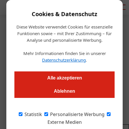
Mediadaten
Cookies & Datenschutz
Diese Website verwendet Cookies für essenzielle
Startseite
/
Getränke
Funktionen sowie – mit Ihrer Zustimmung – für
Pannonische Spezialitäten-
Analyse und personalisierte Werbung.
Schau
Mehr Informationen finden Sie in unserer
Datenschutzerklärung
.
Roland Graf
09.11.2021, 09:44 Uhr
Alle akzeptieren
Die Paradesorte Blaufränkisch in allen Facetten und
Ablehnen
Weißweine vom Leithaberg sorgten für ein
geballtes Kostprogramm – und jede Menge
Weinempfehlungen aus dem Burgenland.
Statistik
Personalisierte Werbung
Externe Medien