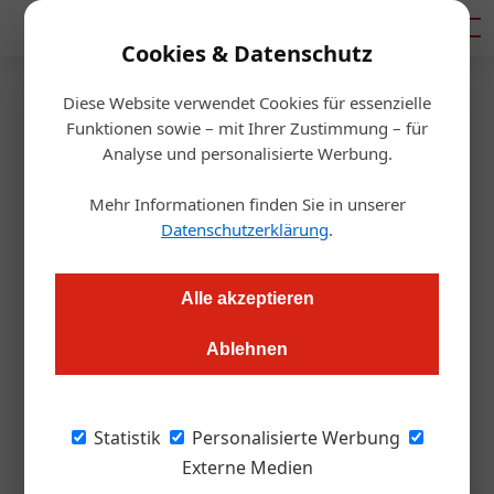
Mediadaten
Cookies & Datenschutz
Diese Website verwendet Cookies für essenzielle
Startseite
/
Management
Funktionen sowie – mit Ihrer Zustimmung – für
Management
Analyse und personalisierte Werbung.
Ralf Rangnick: Loben statt
Mehr Informationen finden Sie in unserer
Toben
Datenschutzerklärung
.
Alexander Grübling
16.09.2025, 08:59 Uhr
Alle akzeptieren
Ablehnen
Der Erfolgstrainer sprach auf der FAFGA 2025 in Innsbruck
über Teamführung, Motivation und den Unterschied zwischen
Chef und Leader. Die ÖGZ war vor Ort.
Statistik
Personalisierte Werbung
Externe Medien