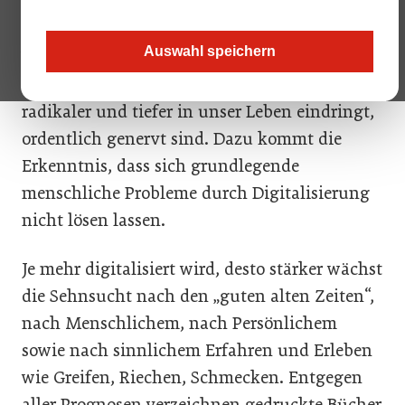
das Update, geben Sie Ihren Code erneut ein,
bestätigen Sie Ihre E-Mail-Adresse.…..
Kein
Auswahl speichern
Wunder, dass viele Menschen von der
zunehmenden Digitalisierung, die immer
radikaler und tiefer in unser Leben eindringt,
ordentlich genervt sind. Dazu kommt die
Erkenntnis, dass sich grundlegende
menschliche Probleme durch Digitalisierung
nicht lösen lassen.
Je mehr digitalisiert wird, desto stärker wächst
die Sehnsucht nach den „guten alten Zeiten“,
nach Menschlichem, nach Persönlichem
sowie nach sinnlichem Erfahren und Erleben
wie Greifen, Riechen, Schmecken. Entgegen
aller Prognosen verzeichnen gedruckte Bücher