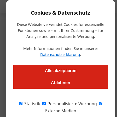
Mediadaten
Cookies & Datenschutz
Diese Website verwendet Cookies für essenzielle
Startseite
/
Management
Funktionen sowie – mit Ihrer Zustimmung – für
Gastkommentar
Analyse und personalisierte Werbung.
Sehnsucht nach dem analogen
Mehr Informationen finden Sie in unserer
Gestern
Datenschutzerklärung
.
Redaktion
25.04.2024, 12:32 Uhr
Alle akzeptieren
Ablehnen
Erfolgskonzepte für eine digitale Welt: Ein Gastkommentar
von Herbert J. Koll.
Statistik
Personalisierte Werbung
Bitte geben Sie Ihren Code ein, installieren Sie
Externe Medien