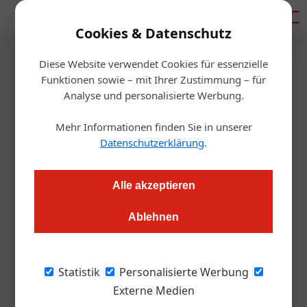
Mediadaten
Cookies & Datenschutz
Diese Website verwendet Cookies für essenzielle
Startseite
/
Getränke
Funktionen sowie – mit Ihrer Zustimmung – für
Soda trifft auf Alkohol
Analyse und personalisierte Werbung.
Mehr Informationen finden Sie in unserer
Roland Graf
09.11.2021, 09:28 Uhr
Datenschutzerklärung
.
Die Trend-Kategorie des Herbstes heißt „Hard Seltzer“. Doch
Alle akzeptieren
was steckt hinter dem Hype, den viele Hersteller mit Produkt-
Neuheiten beflügeln?
Ablehnen
Es sind 320 % Wachstum in einem Jahr: der
Statistik
Personalisierte Werbung
Stoff, aus dem Marketing-Träume sind. Diesen
Externe Medien
Wert erzielte „Hard Seltzer“ 2019 in den USA,