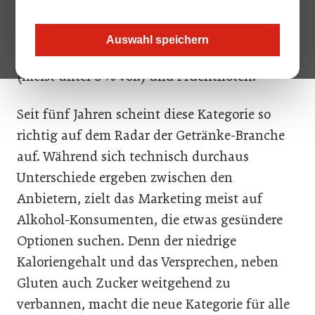
woher nicht nur der ungewohnte Name
stammt. Er meint Sodawasser, allgemeiner:
Auswahl speichern
karbonisierte Getränke, mit etwas Alkohol
(meist unter 5 % vol.) und Fruchtnoten.
Seit fünf Jahren scheint diese Kategorie so
richtig auf dem Radar der Getränke-Branche
auf. Während sich technisch durchaus
Unterschiede ergeben zwischen den
Anbietern, zielt das Marketing meist auf
Alkohol-Konsumenten, die etwas gesündere
Optionen suchen. Denn der niedrige
Kaloriengehalt und das Versprechen, neben
Gluten auch Zucker weitgehend zu
verbannen, macht die neue Kategorie für alle