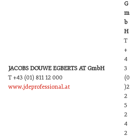
G
m
b
H
T
+
4
JACOBS DOUWE EGBERTS AT GmbH
3
T +43 (01) 811 12 000
(0
www.jdeprofessional.at
)2
2
5
2
4
2