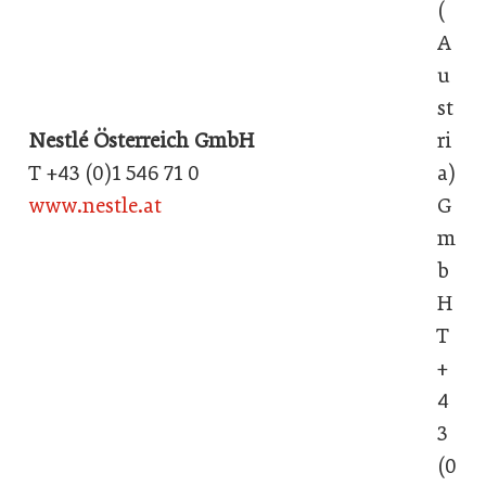
(
A
u
st
Nestlé Österreich GmbH
ri
T +43 (0)1 546 71 0
a)
www.nestle.at
G
m
b
H
T
+
4
3
(0