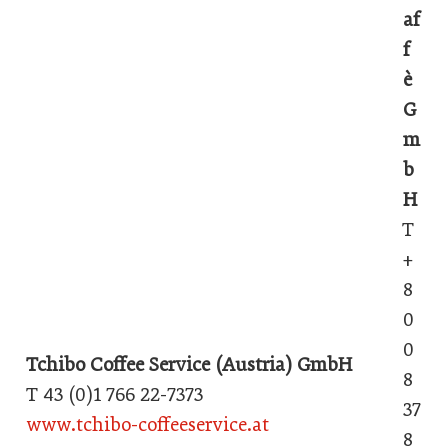
af
f
è
G
m
b
H
T
+
8
0
0
Tchibo Coffee Service (Austria) GmbH
8
T 43 (0)1 766 22-7373
37
www.tchibo-coffeeservice.at
8