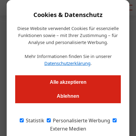
Mediadaten
Cookies & Datenschutz
Diese Website verwendet Cookies für essenzielle
Startseite
/
Getränke
Funktionen sowie – mit Ihrer Zustimmung – für
Spezial Kaffee: Bohnen
Analyse und personalisierte Werbung.
Mehr Informationen finden Sie in unserer
Redaktion
03.12.2015, 16:12 Uhr
Datenschutzerklärung
.
Langzeitröstungen, nachhaltiger Anbau, neue Mischungen.
Alle akzeptieren
Neue und klassische Röstungen von J. Hornig, Jacobs Douwe
Egberts, Lavazza, Pfeiffer (Java), Segafredo Zanetti und
Ablehnen
Wedl (Testa Rossa): Italienisches Lebensgefühl trifft
klassische Wiener Röstungen und immer mehr Bohnen
kommen aus ökologischem und nacnhaltigem Anbau.
Statistik
Personalisierte Werbung
Externe Medien