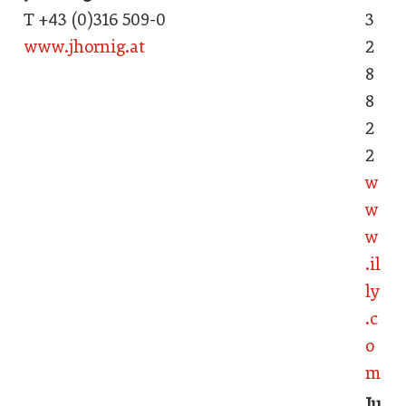
T +43 (0)316 509-0
3
www.jhornig.at
2
8
8
2
2
w
w
w
.il
ly
.c
o
m
Ju