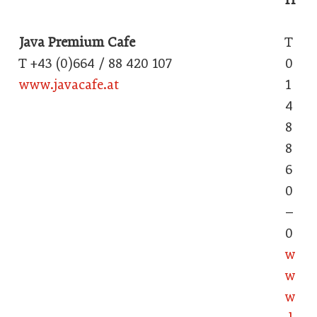
Java Premium Cafe
T
T +43 (0)664 / 88 420 107
0
www.javacafe.at
1
4
8
8
6
0
–
0
w
w
w