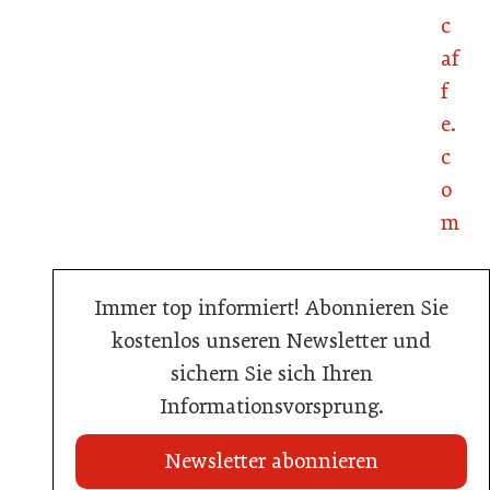
c
af
f
e.
c
o
m
Immer top informiert! Abonnieren Sie
kostenlos unseren Newsletter und
sichern Sie sich Ihren
Informationsvorsprung.
Newsletter abonnieren