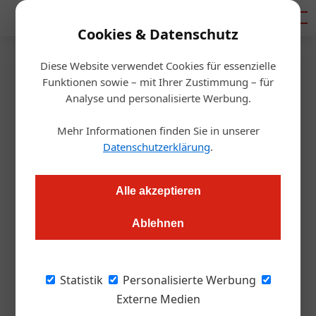
Mediadaten
Cookies & Datenschutz
Diese Website verwendet Cookies für essenzielle
Startseite
/
Getränke
Funktionen sowie – mit Ihrer Zustimmung – für
Trendy Tee in der Gastro
Analyse und personalisierte Werbung.
Mehr Informationen finden Sie in unserer
Martin Kienreich
24.09.2019, 18:31 Uhr
Datenschutzerklärung
.
Qualitativ hochstehender Tee wird in den nächsten Jahren
Alle akzeptieren
ähnlich wie jetzt schon bei Kaffee einen Hype erleben. Wie
kann man das neue Trendprodukt Tee in der Gastronomie
Ablehnen
„verkaufen“?
Statistik
Personalisierte Werbung
Vorbei sind die Zeiten, wo Tee bei
Externe Medien
„Erkältungen“ getrunken wurde oder als