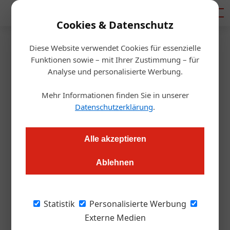
Mediadaten
Cookies & Datenschutz
Diese Website verwendet Cookies für essenzielle
Startseite
/
Getränke
Funktionen sowie – mit Ihrer Zustimmung – für
Vinexpo Paris fast ausgebucht
Analyse und personalisierte Werbung.
Mehr Informationen finden Sie in unserer
Redaktion.OEGZ
11.01.2022, 10:50 Uhr
Datenschutzerklärung
.
Aufbruchstimmung: Mehr als 2.800 Aussteller präsentieren
Alle akzeptieren
vom 14. bis 16. Februar 2022 auf dem Messegelände Paris
Expo Porte de Versailles ihre Produkte.
Ablehnen
Profis muss man den Stellenwert der Vinexpo
Statistik
Personalisierte Werbung
Paris nicht näher erklären. Und die gute
Externe Medien
Nachricht ist: Die Messe für Wein- und