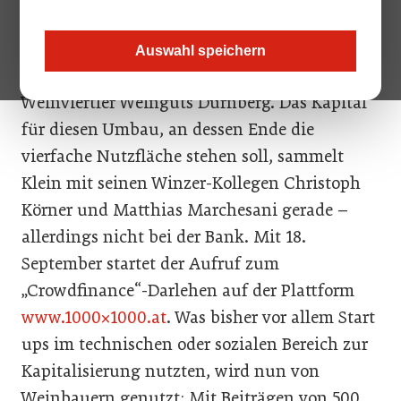
Georg Klein hat alles genau durchdacht. „Die
Lese 2018 wollen wir schon im neuen Keller
Auswahl speichern
verarbeiten“, meint der Gesellschafter des
Weinviertler Weinguts Dürnberg. Das Kapital
für diesen Umbau, an dessen Ende die
vierfache Nutzfläche stehen soll, sammelt
Klein mit seinen Winzer-Kollegen Christoph
Körner und Matthias Marchesani gerade –
allerdings nicht bei der Bank. Mit 18.
September startet der Aufruf zum
„Crowdfinance“-Darlehen auf der Plattform
www.1000×1000.at
. Was bisher vor allem Start
ups im technischen oder sozialen Bereich zur
Kapitalisierung nutzten, wird nun von
Weinbauern genutzt: Mit Beiträgen von 500,