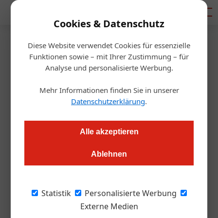
Mediadaten
Cookies & Datenschutz
Diese Website verwendet Cookies für essenzielle
Startseite
/
Getränke
Funktionen sowie – mit Ihrer Zustimmung – für
Weingut zahlt Investoren
Analyse und personalisierte Werbung.
flüssige Dividende
Mehr Informationen finden Sie in unserer
Datenschutzerklärung
.
Roland Graf
12.09.2017, 11:12 Uhr
Alle akzeptieren
Das Falkensteiner Weingut Dürnberg platzt aus allen Nähten;
Ablehnen
den Umbau finanziert das Winzer-Trio per Crowdfunding. Die
angebotene 5%-ige Verzinsung erfolgt auch in flüssiger Form
und – für Gastronomen interessant – mit raren Abfüllungen
Statistik
Personalisierte Werbung
für die Investoren.
Externe Medien