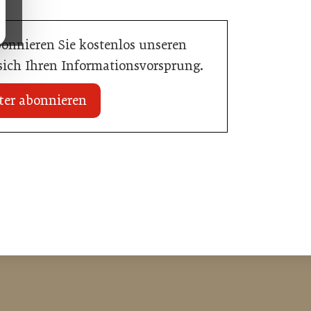
bonnieren Sie kostenlos unseren
 sich Ihren Informationsvorsprung.
ter abonnieren
30. Juni 2026
Was Rooftop-Pools Hotels wirklich
afie des Geldes
kosten
Hotellerie