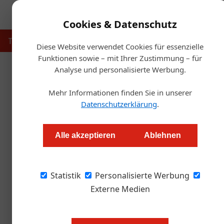
Cookies & Datenschutz
Touristik
Gastronomie
Hotellerie
Handel & Herst
Diese Website verwendet Cookies für essenzielle
Funktionen sowie – mit Ihrer Zustimmung – für
Analyse und personalisierte Werbung.
Startse
Mehr Informationen finden Sie in unserer
Datenschutzerklärung
.
Wie KMU dank Energiege
Alle akzeptieren
Ablehnen
Redaktion.OEGZ
Statistik
Personalisierte Werbung
Die Energiepreise bleiben auch 2025 ein heiß
Betrieben zu schaffen. Eine Lösung: Energie
Externe Medien
Vorteile sie bieten und wie viel Geld Betriebe
Bayer.