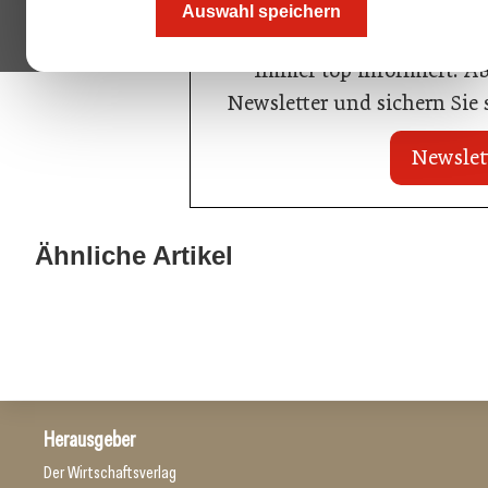
Auswahl speichern
Immer top informiert! A
Newsletter und sichern Sie
Newslet
20. Juli 2026
KI-Suche: Österreichs Hotels sind
Ähnliche Artikel
01. Juli 2026
kaum sichtbar
Die neue Geogr
Hotellerie
Hotellerie
Herausgeber
Der Wirtschaftsverlag