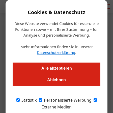
Mediadaten
Cookies & Datenschutz
Diese Website verwendet Cookies für essenzielle
Startseite
/
Getränke
Funktionen sowie – mit Ihrer Zustimmung – für
Zillertal Bier: BrauKunstHaus
Analyse und personalisierte Werbung.
eröffnet im Juli
Mehr Informationen finden Sie in unserer
Datenschutzerklärung
.
Alexander Grübling
29.06.2020, 08:39 Uhr
Alle akzeptieren
Das Zillertal ist um eine Attraktion reicher: Mitte Juli öffnet
Ablehnen
das BrauKunstHaus von Zillertal Bier seine Pforten.
Wie wird Bier gebraut? Warum ist Hygiene im
Statistik
Personalisierte Werbung
Brauprozess das oberste Gebot? Und welche
Externe Medien