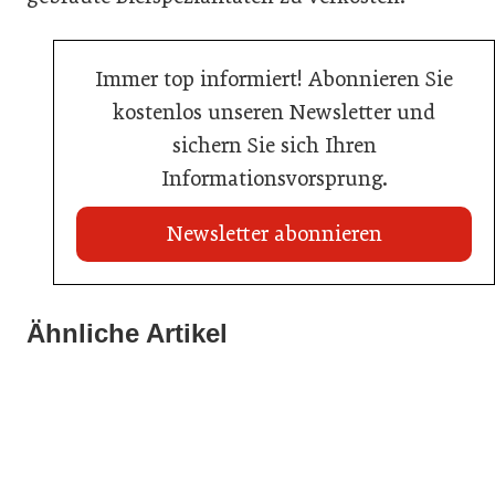
Immer top informiert! Abonnieren Sie
kostenlos unseren Newsletter und
sichern Sie sich Ihren
Informationsvorsprung.
Newsletter abonnieren
Ähnliche Artikel
20. Juli 2026
03. Juni 2026
KI-Suche: Österreichs Hotels sind kaum sichtbar
23. Juni 2026
Henkell Freixenet Austria: Neue Doppelspitze für
Nur einer schaffte den Sprung zum Küchenmeister
Marketing und Vertrieb
Hotellerie
Gastronomie
Getränke