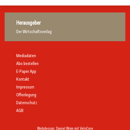
Herausgeber
Der Wirtschaftsverlag
Mediadaten
Abo bestellen
E-Paper App
Kontakt
Impressum
Offenlegung
Datenschutz
AGB
Webdesign:
Daniel Wom
mit
VeloCore