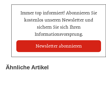
Immer top informiert! Abonnieren Sie
kostenlos unseren Newsletter und
sichern Sie sich Ihren
Informationsvorsprung.
Newsletter abonnieren
22. Juli 2026
Travel Start-up Night 2026: Beste Tourismus-Idee
Ähnliche Artikel
22. Juli 2026
gesucht
20. Juli 2026
MCI-Professorin erhält internationale Auszeichnung
Neun von zehn Betrieben finden kaum Personal
Tourismusbranche
Tourismusbranche
Allgemein