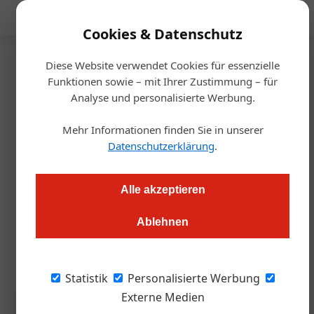
Mediadaten
Cookies & Datenschutz
Diese Website verwendet Cookies für essenzielle
Startseite
/
Allgemein
Funktionen sowie – mit Ihrer Zustimmung – für
80 Jahre ÖGZ
Analyse und personalisierte Werbung.
Mehr Informationen finden Sie in unserer
Alexander Grübling
02.07.2026, 09:20 Uhr
Datenschutzerklärung
.
Wenn das kein Grund zum Feiern ist. Doch wer ins Archiv
Alle akzeptieren
schaut, feiert vor allem eines: Wiederholung. Personalnot,
Bürokratie und der Schutz der eigenen Lebensgrundlage
Ablehnen
begleiten die Branche seit der Stunde null. Nur das Datum
über der Schlagzeile ändert sich. Ein Rückblick.
Statistik
Personalisierte Werbung
Externe Medien