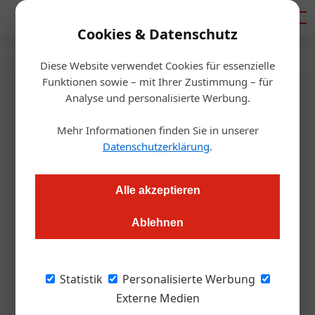
Mediadaten
Cookies & Datenschutz
Diese Website verwendet Cookies für essenzielle
Startseite
/
Allgemein
Funktionen sowie – mit Ihrer Zustimmung – für
Covid aktuell: Sollen
Analyse und personalisierte Werbung.
Gastrobetriebe auf- oder
Mehr Informationen finden Sie in unserer
Datenschutzerklärung
.
zusperren?
Alle akzeptieren
Matthias Hauptmann
22.07.2021, 14:34 Uhr
Ablehnen
Covid mit seinen Lockdowns und Öffnungsschritten sorgt
weiterhin für einen schwer planbaren Geschäftsalltag in der
Statistik
Personalisierte Werbung
Gastronomie.
Externe Medien