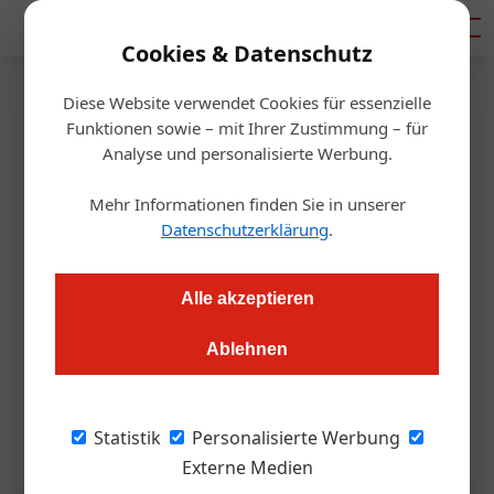
Mediadaten
Cookies & Datenschutz
Diese Website verwendet Cookies für essenzielle
Startseite
/
Allgemein
Funktionen sowie – mit Ihrer Zustimmung – für
Der Fachkräftemangel beginnt
Analyse und personalisierte Werbung.
im Betrieb, nicht im Recruiting
Mehr Informationen finden Sie in unserer
Datenschutzerklärung
.
Alexander Grübling
01.06.2026, 07:26 Uhr
Alle akzeptieren
Die Branche investiert so viel in Recruiting und Benefits wie
Ablehnen
nie zuvor und verliert ihre Leute trotzdem.
Unternehmensentwicklerin Karin Kirchmair-Lindner hält den
Personalengpass für ein hausgemachtes Problem.
Statistik
Personalisierte Werbung
Externe Medien