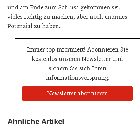
und am Ende zum Schluss gekommen sei,
vieles richtig zu machen, aber noch enormes
Potenzial zu haben.
Immer top informiert! Abonnieren Sie
kostenlos unseren Newsletter und
sichern Sie sich Ihren
Informationsvorsprung.
Newsletter abonnieren
22. Juli 2026
Travel Start-up Night 2026: Beste Tourismus-Idee
Ähnliche Artikel
20. Juli 2026
22. Juli 2026
gesucht
Land Steiermark startet Qualitätsoffensive für die
MCI-Professorin erhält internationale Auszeichnung