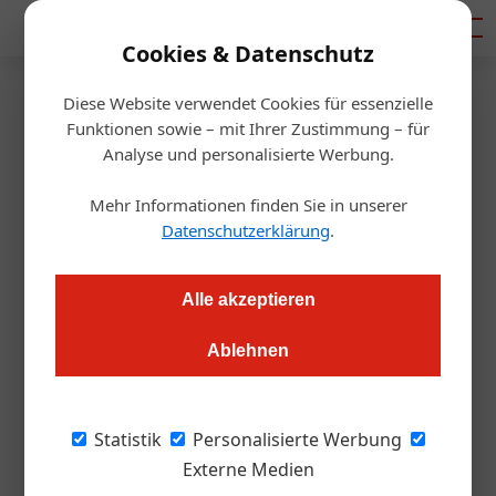
Mediadaten
Cookies & Datenschutz
Diese Website verwendet Cookies für essenzielle
Startseite
/
Allgemein
Funktionen sowie – mit Ihrer Zustimmung – für
Korkenzieher: Der Fluch der
Analyse und personalisierte Werbung.
Pharaonen
Mehr Informationen finden Sie in unserer
Datenschutzerklärung
.
Hubertus Mantel
27.04.2021, 10:31 Uhr
Alle akzeptieren
Die ÖGZ hat einen neuen Kolumnisten. Und er ist eine
Ablehnen
wahre figurative Persönlichkeit! Hubertus Mantel berichtet
regelmäßig aus seinem Wirtshaus zur trüben Glaskugel, in
dem sich das "Who's Who" der Branche die Klinke in die Hand
Statistik
Personalisierte Werbung
drückt.
Externe Medien