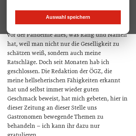
Ich darf mich vorstellen, Hubertus Mantel,
bin der Wirt vom Gasthaus zur trüben
Auswahl speichern
Glaskugel. Nomen est omen – bei mir traf sich
vor der Pandemie alles, was Rang und Namen
hat, weil man nicht nur die Geselligkeit zu
schätzen weiß, sondern auch meine
Ratschläge. Doch seit Monaten hab ich
geschlossen. Die Redaktion der ÖGZ, die
meine hellseherischen Fähigkeiten erkannt
hat und selbst immer wieder guten
Geschmack beweist, hat mich gebeten, hier in
dieser Zeitung an dieser Stelle uns
Gastronomen bewegende Themen zu
behandeln – ich kann ihr dazu nur
gratulieren.