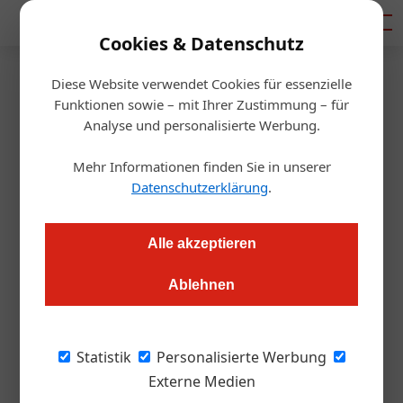
Mediadaten
Cookies & Datenschutz
Diese Website verwendet Cookies für essenzielle
Startseite
/
Allgemein
Funktionen sowie – mit Ihrer Zustimmung – für
ÖGZ-Umfrage der Woche: Wie
Analyse und personalisierte Werbung.
wirken sich Sommerfestivals
Mehr Informationen finden Sie in unserer
Datenschutzerklärung
.
auf Ihren Betrieb aus?
Alle akzeptieren
Redaktion.OEGZ
30.08.2016, 14:09 Uhr
Ablehnen
Wir haben uns umgehört: Privathotel Das Schmidt
in Mörbisch; Blickweit in Baden; Döllerers Genusswelten
Statistik
Personalisierte Werbung
in Golling; Pfefferschiff in Salzburg.
Externe Medien