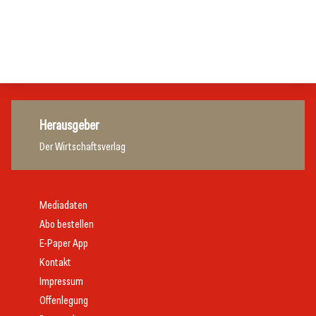
80 Jahre ÖGZ
Allgemein
Allgemein
Allgemein
Herausgeber
Der Wirtschaftsverlag
Mediadaten
Abo bestellen
E-Paper App
Kontakt
Impressum
Offenlegung