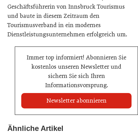
Geschäftsführerin von Innsbruck Tourismus
und baute in diesem Zeitraum den
Tourismusverband in ein modernes
Dienstleistungsunternehmen erfolgreich um.
Immer top informiert! Abonnieren Sie
kostenlos unseren Newsletter und
sichern Sie sich Ihren
Informationsvorsprung.
Newsletter abonnieren
02. Juli 2026
Ähnliche Artikel
20. Juli 2026
Radisson ersetzt Bestpreisgarantie durch
Neun von zehn Betrieben finden kaum Personal