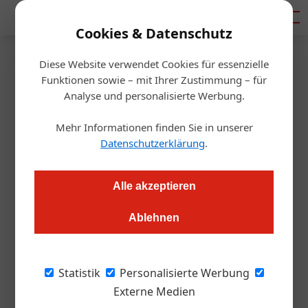
Mediadaten
Cookies & Datenschutz
Diese Website verwendet Cookies für essenzielle
Startseite
/
Allgemein
Funktionen sowie – mit Ihrer Zustimmung – für
Karriere
Analyse und personalisierte Werbung.
Karin Seiler wird neue
Mehr Informationen finden Sie in unserer
Geschäftsführerin der Tirol
Datenschutzerklärung
.
Werbung
Alle akzeptieren
Alexander Grübling
10.03.2022, 09:28 Uhr
Ablehnen
Die bisherige Geschäftsführerin von Innsbruck Tourismus
Statistik
Personalisierte Werbung
steht nach dem Hearing zur Neubestellung der
Externe Medien
Geschäftsführung der Tirol Werbung als Erstgereihte fest. Ab