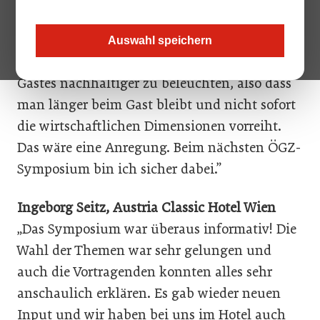
Profilierungen. Begeistert hat mich auch der
Workshop über Servicedesign. Was ich mir
Auswahl speichern
wünschen würde, ist, die Perspektive des
Gastes nachhaltiger zu beleuchten, also dass
man länger beim Gast bleibt und nicht sofort
die wirtschaftlichen Dimensionen vorreiht.
Das wäre eine Anregung. Beim nächsten ÖGZ-
Symposium bin ich sicher dabei.”
Ingeborg Seitz, Austria Classic Hotel Wien
„Das Symposium war überaus informativ! Die
Wahl der Themen war sehr gelungen und
auch die Vortragenden konnten alles sehr
anschaulich erklären. Es gab wieder neuen
Input und wir haben bei uns im Hotel auch