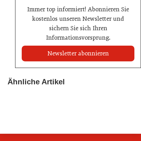
Immer top informiert! Abonnieren Sie
kostenlos unseren Newsletter und
sichern Sie sich Ihren
Informationsvorsprung.
Newsletter abonnieren
02. Juli 2026
Ähnliche Artikel
20. Juli 2026
Radisson ersetzt Bestpreisgarantie durch
Neun von zehn Betrieben finden kaum Personal
02. Juli 2026
automatisierten Preisabgleich
80 Jahre ÖGZ
Allgemein
Allgemein
Allgemein