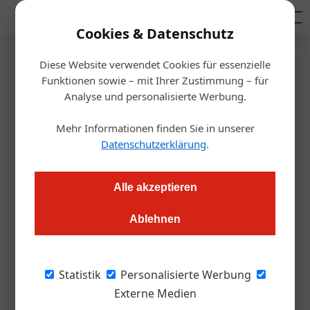
Mediadaten
Cookies & Datenschutz
Diese Website verwendet Cookies für essenzielle
Startseite
/
Allgemein
Funktionen sowie – mit Ihrer Zustimmung – für
Umfrage der Woche
Analyse und personalisierte Werbung.
Mehr Informationen finden Sie in unserer
Redaktion.OEGZ
08.10.2015, 00:00 Uhr
Datenschutzerklärung
.
Hand aufs Herz: Wie hat Ihnen das ÖGZ-Symposium gefallen?
Alle akzeptieren
Ablehnen
Barbara Guger, Hotelberaterin
„Fein.gestalten” „Mir hat das Symposium sehr
gut gefallen. Besonders inspirierend fand ich
Statistik
Personalisierte Werbung
den Vortrag von Helmut List von Kohl &
Externe Medien
Partner über Hotelspezialisierungen und