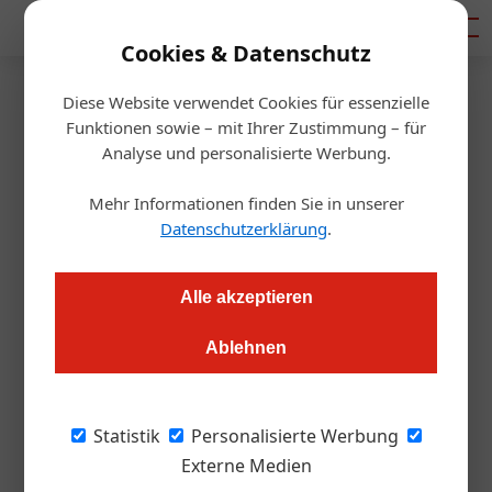
Mediadaten
Cookies & Datenschutz
Diese Website verwendet Cookies für essenzielle
Startseite
/
Gastro & Hotel
Funktionen sowie – mit Ihrer Zustimmung – für
Bars
Analyse und personalisierte Werbung.
Aufruf zum Jägermeister
Mehr Informationen finden Sie in unserer
Cocktail-Wettbewerb
Datenschutzerklärung
.
Redaktion.OEGZ
10.06.2025, 09:31 Uhr
Alle akzeptieren
Ablehnen
Die Meister Hunter Competition 2025 lädt talentierte
Bartender*innen aus Deutschland, Österreich, Polen,
Finnland, Großbritannien, Tschechien, Slowakei und Irland
Statistik
Personalisierte Werbung
ein, mit ihren Cocktailkreationen zu beeindrucken.
Externe Medien