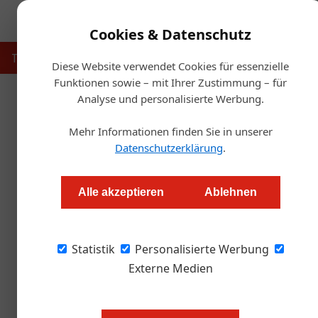
Cookies & Datenschutz
Touristik
Gastronomie
Hotellerie
Handel & Herst
Diese Website verwendet Cookies für essenzielle
Funktionen sowie – mit Ihrer Zustimmung – für
Analyse und personalisierte Werbung.
Startse
Mehr Informationen finden Sie in unserer
Eröffnet 
Datenschutzerklärung
.
Redaktion.OEGZ
Alle akzeptieren
Ablehnen
Hotel Attersee wurde nach seiner glanzvolle
Statistik
eröffnet.
Personalisierte Werbung
Externe Medien
Das Hotel Attersee in Seewalchen,
das Peter Schmutz gepachtet hat, w