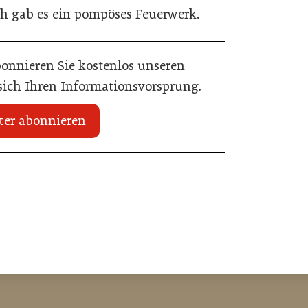
ch gab es ein pompöses Feuerwerk.
bonnieren Sie kostenlos unseren
 sich Ihren Informationsvorsprung.
ter abonnieren
20. Juli 2026
n Mühlviertler Top-
Familotel erweitert Portfolio um Mia
Alpina Zillertal
Hotellerie