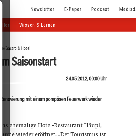
Newsletter
E-Paper
Podcast
Mediad
eller
Wissen & Lernen
ite
/
Gastro & Hotel
zum Saisonstart
24.05.2012, 00:00 Uhr
n Renovierung mit einem pompösen Feuerwerk wieder
 das ehemalige Hotel-Res­taurant Häupl,
urde wieder eröffnet. „Der Tourismus ist