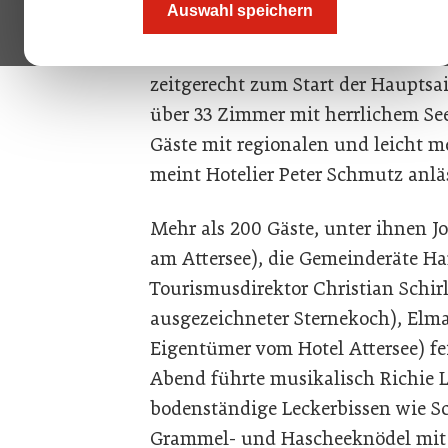
Auswahl speichern
ein wichtiger Eckpfeiler in der Feri
Sterne-Haus in dieser erstklassig
zeitgerecht zum Start der Hauptsa
über 33 Zimmer mit herrlichem See
Gäste mit regionalen und leicht m
meint Hotelier Peter Schmutz anläs
Mehr als 200 Gäste, unter ihnen J
am Attersee), die Gemeinderäte H
Tourismusdirektor Christian Schirl
ausgezeichneter Sternekoch), Elm
Eigentümer vom Hotel Attersee) fe
Abend führte musikalisch Richie 
bodenständige Leckerbissen wie S
Grammel- und Hascheeknödel mit 