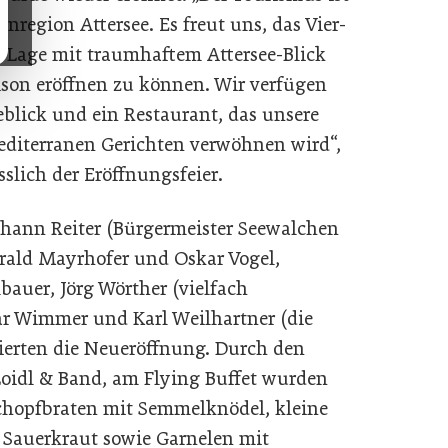
enregion Attersee. Es freut uns, das Vier-
en Lage mit traumhaftem Attersee-Blick
ison eröffnen zu können. Wir verfügen
blick und ein Restaurant, das unsere
editerranen Gerichten verwöhnen wird“,
slich der Eröffnungsfeier.
ohann Reiter (Bürgermeister Seewalchen
arald Mayrhofer und Oskar Vogel,
bauer, Jörg Wörther (vielfach
ar Wimmer und Karl Weilhartner (die
ierten die Neueröffnung. Durch den
Loidl & Band, am Flying Buffet wurden
chopfbraten mit Semmelknödel, kleine
Sauerkraut sowie Garnelen mit