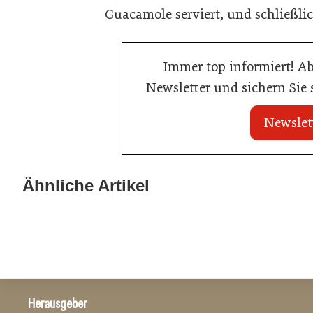
Guacamole serviert, und schließli
Immer top informiert! A
Newsletter und sichern Sie
Newslet
20. Juli 2026
20. Juli 2026
Land Steiermark startet
Allianz zwische
Ähnliche Artikel
Qualitätsoffensive für die Hotellerie
Hotels
Hotellerie
Hotellerie
Herausgeber