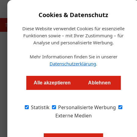
Cookies & Datenschutz
Touristik
Gastronomie
Hotellerie
Handel & Herst
Diese Website verwendet Cookies für essenzielle
Funktionen sowie – mit Ihrer Zustimmung – für
Analyse und personalisierte Werbung.
Starts
Mehr Informationen finden Sie in unserer
Datenschutzerklärung
.
Liquid Spirits erweiter
Alle akzeptieren
Ablehnen
Redaktion.OEGZ
Statistik
Personalisierte Werbung
Bei Liquid Spirits, einem der führenden österr
alles im Zeichen von Expansion. Der Standort
Externe Medien
L.S.D. Gastronomiekonzepte auf insgesamt k
Kreativität sowie neue Mitarbeitende zu scha