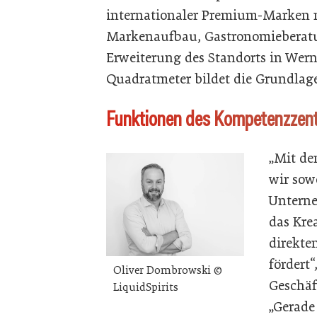
internationaler Premium-Marken m
Markenaufbau, Gastronomieberatu
Erweiterung des Standorts in Wer
Quadratmeter bildet die Grundlag
Funktionen des Kompetenzzen
„Mit de
wir sow
Unterne
das Kre
direkte
fördert“
Oliver Dombrowski ©
Geschäf
LiquidSpirits
„Gerade