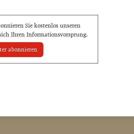
bonnieren Sie kostenlos unseren
 sich Ihren Informationsvorsprung.
ter abonnieren
20. Juli 2026
Initiative zu Bargeldkultur in der
 Nachwuchstalent in
Gastronomie
stronomie
Gastronomie