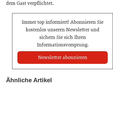
dem Gast verpflichtet.
Immer top informiert! Abonnieren Sie
kostenlos unseren Newsletter und
sichern Sie sich Ihren
Informationsvorsprung.
Newsletter abonnieren
21. Juli 2026
21. Juli 2026
War die Fußball-WM 2026 für Ihren Betrieb ein
Ähnliche Artikel
Stipendium für Nachwuchstalent in der Wiener
Geschäft?
20. Juli 2026
Gastronomie
Initiative zu Bargeldkultur in der Gastronomie
Gastronomie
Gastronomie
Gastronomie