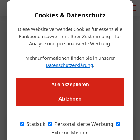
Mediadaten
Cookies & Datenschutz
Diese Website verwendet Cookies für essenzielle
Startseite
/
Gastronomie
Funktionen sowie – mit Ihrer Zustimmung – für
Max Eidlhuber ist tot
Analyse und personalisierte Werbung.
Mehr Informationen finden Sie in unserer
Redaktion.OEGZ
18.05.2026, 12:34 Uhr
Datenschutzerklärung
.
Mit Max Eidlhuber verliert die österreichische Hotellerie eine
Alle akzeptieren
ihrer prägenden Persönlichkeiten. Der langjährige Präsident
der Schlosshotels & Herrenhäuser wurde 78 Jahre alt.
Ablehnen
Statistik
Personalisierte Werbung
Externe Medien