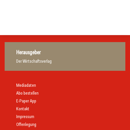
Gastronomie
Initiative zu Bargeldkultur in der Gastronomie
Gastronomie
Gastronomie
Gastronomie
Herausgeber
Der Wirtschaftsverlag
Mediadaten
Abo bestellen
E-Paper App
Kontakt
Impressum
Offenlegung