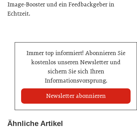
Image-Booster und ein Feedbackgeber in
Echtzeit.
Immer top informiert! Abonnieren Sie
kostenlos unseren Newsletter und
sichern Sie sich Ihren
Informationsvorsprung.
Newsletter abonnieren
21. Juli 2026
21. Juli 2026
War die Fußball-WM 2026 für Ihren Betrieb ein
Ähnliche Artikel
Stipendium für Nachwuchstalent in der Wiener
Geschäft?
20. Juli 2026