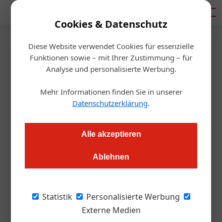
Mediadaten
Cookies & Datenschutz
Diese Website verwendet Cookies für essenzielle
Startseite
/
Gastronomie
Funktionen sowie – mit Ihrer Zustimmung – für
Vertriebsweg
Analyse und personalisierte Werbung.
Sichtbarkeit, Absatz: Ist
Mehr Informationen finden Sie in unserer
Gurkerl für die Gastro
Datenschutzerklärung
.
interessant?
Alle akzeptieren
Redaktion.OEGZ
24.04.2025, 12:53 Uhr
Ablehnen
Der Online-Supermarkt startet mit dem Vorteilsprogramm
Statistik
Personalisierte Werbung
„Xtra“ eine neue Runde – und dabei geht es nicht nur um
Externe Medien
günstige Bio-Gurken und pünktliche Lieferzeiten. Auch für die