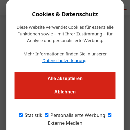
Mediadaten
Cookies & Datenschutz
Diese Website verwendet Cookies für essenzielle
Startseite
/
Gastronomie
Funktionen sowie – mit Ihrer Zustimmung – für
VinziRast startet Benefizreihe
Analyse und personalisierte Werbung.
„VinziRast in Concert“
Mehr Informationen finden Sie in unserer
Datenschutzerklärung
.
Redaktion.OEGZ
30.03.2026, 14:31 Uhr
Alle akzeptieren
Mit einer neuen Konzertreihe verbindet die VinziRast
Ablehnen
musikalische Abende mit sozialem Engagement. Drei
Veranstaltungen in Wien und Niederösterreich sollen
Spenden für Projekte zugunsten obdachloser und ehemals
Statistik
Personalisierte Werbung
obdachloser Menschen generieren.
Externe Medien