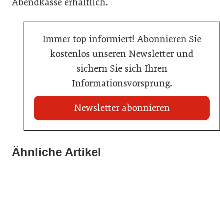
Abendkasse erhältlich.
Immer top informiert! Abonnieren Sie
kostenlos unseren Newsletter und
sichern Sie sich Ihren
Informationsvorsprung.
Newsletter abonnieren
21. Juli 2026
21. Juli 2026
War die Fußball-WM 2026 für Ihren Betrieb ein
Ähnliche Artikel
Stipendium für Nachwuchstalent in der Wiener
Geschäft?
20. Juli 2026
Gastronomie
Initiative zu Bargeldkultur in der Gastronomie
Gastronomie
Gastronomie
Gastronomie