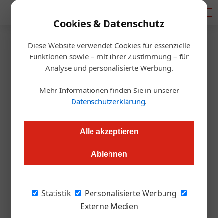
Mediadaten
Cookies & Datenschutz
Diese Website verwendet Cookies für essenzielle
Startseite
/
Hotellerie
Funktionen sowie – mit Ihrer Zustimmung – für
Karriere
Analyse und personalisierte Werbung.
Boutiquehotel Zum Goldenen
Mehr Informationen finden Sie in unserer
Hirschen erhält Verstärkung
Datenschutzerklärung
.
Redaktion.OEGZ
05.03.2025, 09:44 Uhr
Alle akzeptieren
Ablehnen
Gastgeber Christoph Parzer bekommt im Hotel Zum
Goldenen Hirschen Verstärkung. Nach der einjährigen
Führung als Inhaber und Küchenchef holt er seine Frau, Ulrike
Statistik
Personalisierte Werbung
Parzer, in das Gmundner Boutiquehotel. Seit März leiten sie
Externe Medien
das Traditionshaus nun gemeinsam.