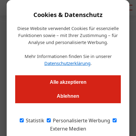
Mediadaten
Cookies & Datenschutz
Diese Website verwendet Cookies für essenzielle
Startseite
/
Hotellerie
Funktionen sowie – mit Ihrer Zustimmung – für
Wissen
Analyse und personalisierte Werbung.
Die Zukunft der Alpenhotellerie
Mehr Informationen finden Sie in unserer
im Fokus
Datenschutzerklärung
.
Redaktion.OEGZ
27.03.2025, 10:23 Uhr
Alle akzeptieren
Ablehnen
Beim Alpine Hospitality Summit 2025 am 15. Mai in Kitzbühel
diskutieren führende Köpfe der Branche, wie sich Ferienhotels
für die Zukunft rüsten können.
Statistik
Personalisierte Werbung
Externe Medien