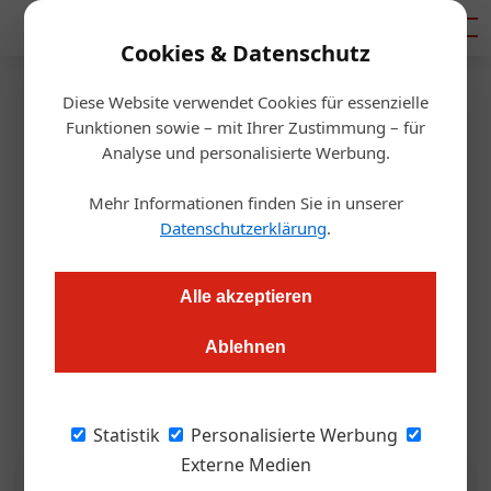
Mediadaten
Cookies & Datenschutz
Diese Website verwendet Cookies für essenzielle
Startseite
/
Hotellerie
Funktionen sowie – mit Ihrer Zustimmung – für
Hotel
Analyse und personalisierte Werbung.
Expansion: Motel One setzt
Mehr Informationen finden Sie in unserer
weiter auf Österreich
Datenschutzerklärung
.
Redaktion.OEGZ
14.01.2026, 14:32 Uhr
Alle akzeptieren
Ablehnen
Neue Standorte in Wien, Linz und Bregenz: Die Motel One
Group treibt ihre Expansion in Österreich weiter voran.
Statistik
Personalisierte Werbung
Externe Medien